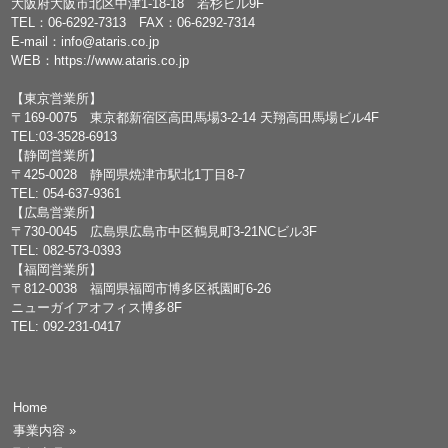
大阪府大阪市北区中津1-18-18 若杉ビル9F
TEL：
06-6292-7313
FAX：06-6292-7314
E-mail：
info@ataris.co.jp
WEB：
https://www.ataris.co.jp
【東京営業所】
〒169-0075 東京都新宿区高田馬場3-2-14 天翔高田馬場ビル4F
TEL:03-3528-6913
【静岡営業所】
〒425-0028 静岡県焼津市駅北1丁目8-7
TEL: 054-637-9361
【広島営業所】
〒730-0045 広島県広島市中区鶴見町3-21NCビル3F
TEL: 082-573-0393
【福岡営業所】
〒812-0038 福岡県福岡市博多区祇園町6-26
ニューガイアオフィス博多8F
TEL: 092-231-0417
Home
事業内容
»