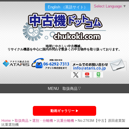
Select Language
▼
English （英語サイト）
地球にやさしい中古機械。
リサイクル機器を中心に国内外問わず数多くの中古物件を取り扱っております。
MENU 取扱商品▽
動画ギャラリー
Home
>
取扱商品
>
選別・分離機
>
比重分離機
>
No.2763M【中古】原田産業製
比重選別機