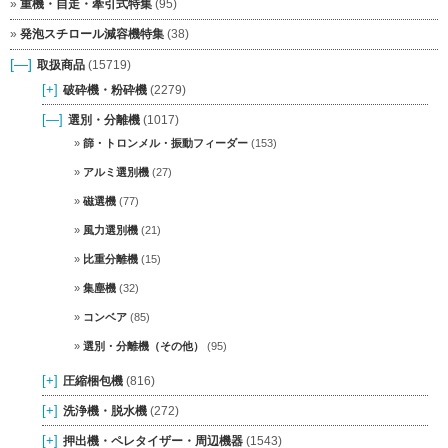
重機・自走・牽引式特集
(95)
発泡スチロール減容機特集
(38)
[—]
取扱商品
(15719)
[+]
破砕機・粉砕機
(2279)
[—]
選別・分離機
(1017)
篩・トロンメル・振動フィーダー
(153)
アルミ選別機
(27)
磁選機
(77)
風力選別機
(21)
比重分離機
(15)
集塵機
(32)
コンベア
(85)
選別・分離機（その他）
(95)
[+]
圧縮梱包機
(816)
[+]
洗浄機・脱水機
(272)
[+]
押出機・ペレタイザー・周辺機器
(1543)