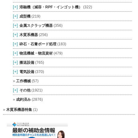
[+]
溶融機（減容・RPF・インゴット機）
(322)
[+]
成型機
(219)
[+]
金属スクラップ機器
(356)
[+]
木質系機器
(256)
[+]
砕石・石膏ボード処理
(183)
[+]
物流機械・物流資材
(479)
[+]
搬送設備
(765)
[+]
電気設備
(370)
工作機械
(57)
[+]
その他
(1921)
成約済み
(2876)
木質系機器特集
(1)