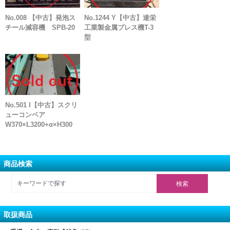
No.008 【中古】発泡ス
No.1244 Y【中古】達栄
チール減容機 SPB-20
工業製金属プレス機T-3
型
No.501 I【中古】スクリ
ューコンベア
W370×L3200+α×H300
商品検索
取扱商品