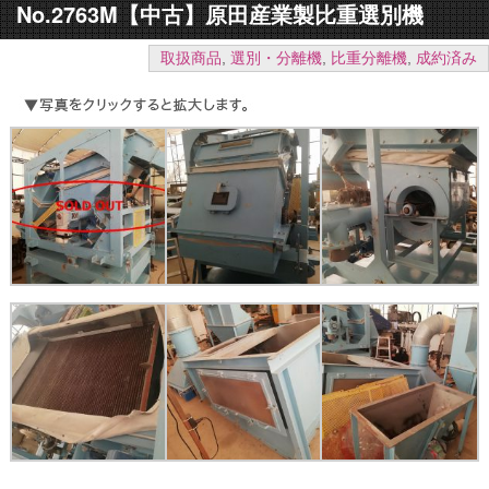
No.2763M【中古】原田産業製比重選別機
取扱商品
,
選別・分離機
,
比重分離機
,
成約済み