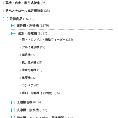
重機・自走・牽引式特集
(95)
発泡スチロール減容機特集
(38)
[—]
取扱商品
(15719)
[+]
破砕機・粉砕機
(2279)
[—]
選別・分離機
(1017)
篩・トロンメル・振動フィーダー
(153)
アルミ選別機
(27)
磁選機
(77)
風力選別機
(21)
比重分離機
(15)
集塵機
(32)
コンベア
(85)
選別・分離機（その他）
(95)
[+]
圧縮梱包機
(816)
[+]
洗浄機・脱水機
(272)
[+]
押出機・ペレタイザー・周辺機器
(1543)