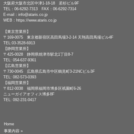
大阪府大阪市北区中津1-18-18 若杉ビル9F
TEL：
06-6292-7313
FAX：06-6292-7314
E-mail：
info@ataris.co.jp
WEB：
https://www.ataris.co.jp
【東京営業所】
〒169-0075 東京都新宿区高田馬場3-2-14 天翔高田馬場ビル4F
TEL:03-3528-6913
【静岡営業所】
〒425-0028 静岡県焼津市駅北1丁目8-7
TEL: 054-637-9361
【広島営業所】
〒730-0045 広島県広島市中区鶴見町3-21NCビル3F
TEL: 082-573-0393
【福岡営業所】
〒812-0038 福岡県福岡市博多区祇園町6-26
ニューガイアオフィス博多8F
TEL: 092-231-0417
Home
事業内容
»