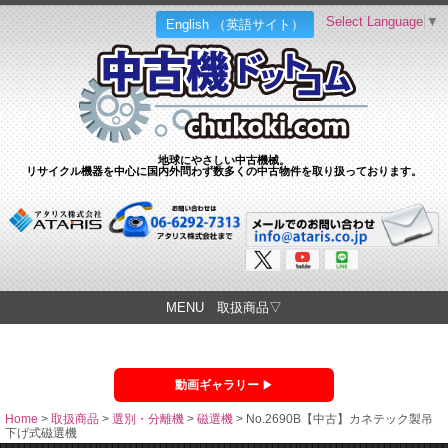
Select Language
▼
English （英語サイト）
地球にやさしい中古機械。
リサイクル機器を中心に国内外問わず数多くの中古物件を取り扱っております。
MENU 取扱商品▽
動画ギャラリー
Home
>
取扱商品
>
選別・分離機
>
磁選機
>
No.2690B【中古】カネテック製吊
下げ式磁選機