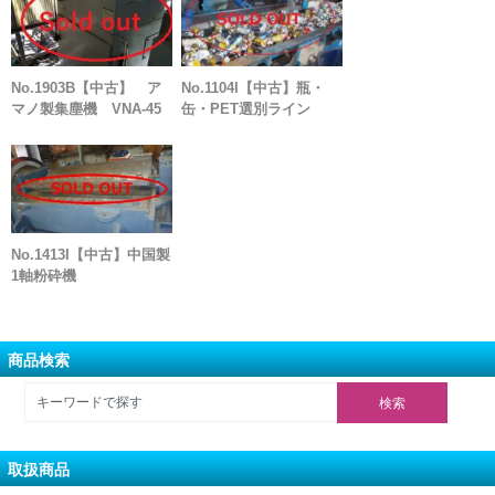
No.1903B【中古】 ア
No.1104I【中古】瓶・
マノ製集塵機 VNA-45
缶・PET選別ライン
No.1413I【中古】中国製
1軸粉砕機
商品検索
取扱商品