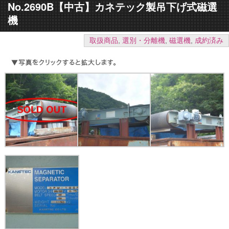
No.2690B【中古】カネテック製吊下げ式磁選
機
取扱商品
,
選別・分離機
,
磁選機
,
成約済み