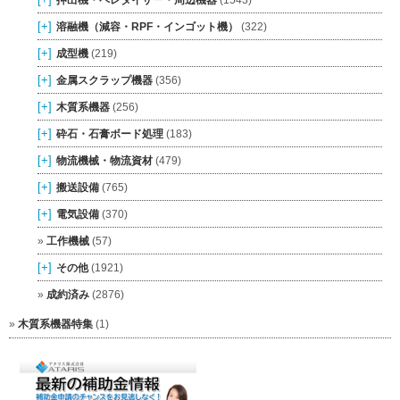
[+]
溶融機（減容・RPF・インゴット機）
(322)
[+]
成型機
(219)
[+]
金属スクラップ機器
(356)
[+]
木質系機器
(256)
[+]
砕石・石膏ボード処理
(183)
[+]
物流機械・物流資材
(479)
[+]
搬送設備
(765)
[+]
電気設備
(370)
工作機械
(57)
[+]
その他
(1921)
成約済み
(2876)
木質系機器特集
(1)