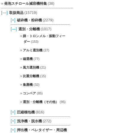
発泡スチロール減容機特集
(38)
[—]
取扱商品
(15719)
[+]
破砕機・粉砕機
(2279)
[—]
選別・分離機
(1017)
篩・トロンメル・振動フィー
ダー
(153)
アルミ選別機
(27)
磁選機
(77)
風力選別機
(21)
比重分離機
(15)
集塵機
(32)
コンベア
(85)
選別・分離機（その他）
(95)
[+]
圧縮梱包機
(816)
[+]
洗浄機・脱水機
(272)
[+]
押出機・ペレタイザー・周辺機