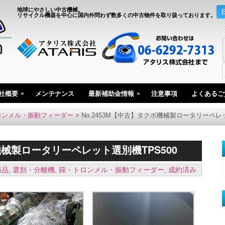
地球にやさしい中古機械。
リサイクル機器を中心に国内外問わず数多くの中古物件を取り扱っております。
»
»
社概要
メンテナンス
最新補助金情報
注意事項
よくあるご
ロンメル・振動フィーダー
>
No.2453M【中古】タクボ機械製ロータリーペレッ
ボ機械製ロータリーペレット選別機TPS500
商品
,
選別・分離機
,
篩・トロンメル・振動フィーダー
,
成約済み