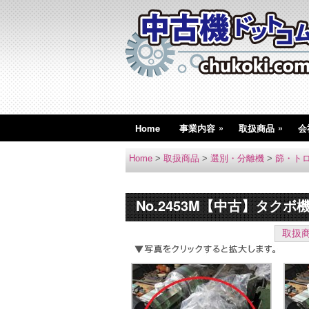
»
»
Home
事業内容
取扱商品
会
Home
>
取扱商品
>
選別・分離機
>
篩・ト
No.2453M【中古】タク
取扱