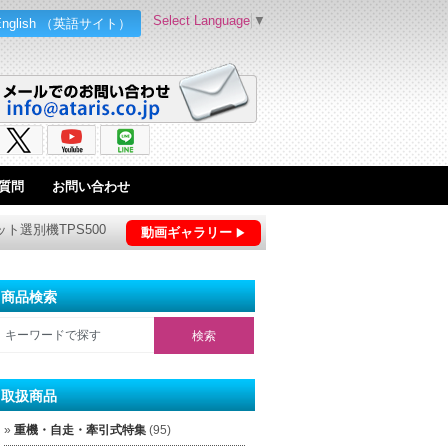
Select Language
▼
English （英語サイト）
質問
お問い合わせ
ト選別機TPS500
動画ギャラリー
商品検索
取扱商品
重機・自走・牽引式特集
(95)