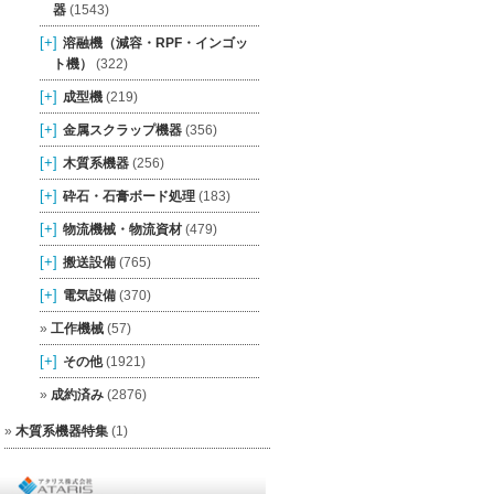
器
(1543)
[+]
溶融機（減容・RPF・インゴッ
ト機）
(322)
[+]
成型機
(219)
[+]
金属スクラップ機器
(356)
[+]
木質系機器
(256)
[+]
砕石・石膏ボード処理
(183)
[+]
物流機械・物流資材
(479)
[+]
搬送設備
(765)
[+]
電気設備
(370)
工作機械
(57)
[+]
その他
(1921)
成約済み
(2876)
木質系機器特集
(1)