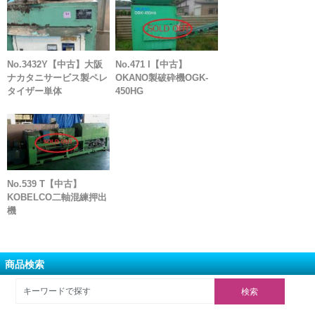
No.3432Y【中古】大阪
No.471 I【中古】
ナカタニサービス製ペレ
OKANO製破砕機OGK-
タイザー単体
450HG
No.539 T【中古】
KOBELCO二軸混練押出
機
商品検索