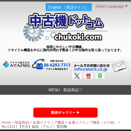
Select Language
▼
English （英語サイト）
地球にやさしい中古機械。
リサイクル機器を中心に国内外問わず数多くの中古物件を取り扱っております。
MENU 取扱商品▽
動画ギャラリー
Home
>
取扱商品
>
金属スクラップ機器
>
金属スクラップ機器（その他）
>
No.1313 I 【中古】磁気（アルミ）選別機