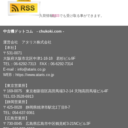
入荷情報は
RSS
でも受け取る事ができます。
中古機ドットコム - chukoki.com -
運営会社 アタリス株式会社
【本社】
〒531-0071
大阪府大阪市北区中津1-18-18 若杉ビル9F
TEL：
06-6292-7313
FAX：06-6292-7314
E-mail：
info@ataris.co.jp
WEB：
https://www.ataris.co.jp
【東京営業所】
〒169-0075 東京都新宿区高田馬場3-2-14 天翔高田馬場ビル4F
TEL:03-3528-6913
【静岡営業所】
〒425-0028 静岡県焼津市駅北1丁目8-7
TEL: 054-637-9361
【広島営業所】
〒730-0045 広島県広島市中区鶴見町3-21NCビル3F