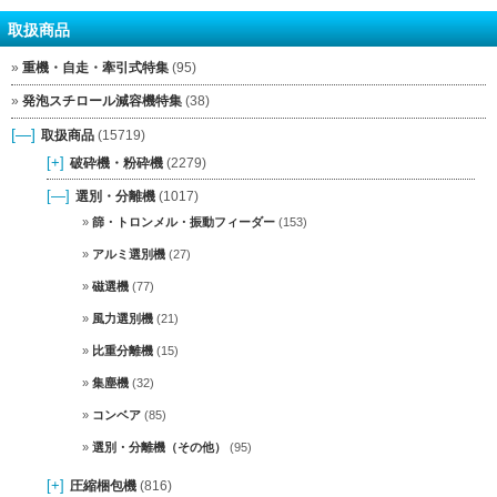
取扱商品
重機・自走・牽引式特集
(95)
発泡スチロール減容機特集
(38)
[—]
取扱商品
(15719)
[+]
破砕機・粉砕機
(2279)
[—]
選別・分離機
(1017)
篩・トロンメル・振動フィーダー
(153)
アルミ選別機
(27)
磁選機
(77)
風力選別機
(21)
比重分離機
(15)
集塵機
(32)
コンベア
(85)
選別・分離機（その他）
(95)
[+]
圧縮梱包機
(816)