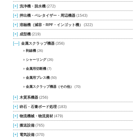
[+]
洗浄機・脱水機
(272)
[+]
押出機・ペレタイザー・周辺機器
(1543)
[+]
溶融機（減容・RPF・インゴット機）
(322)
[+]
成型機
(219)
[—]
金属スクラップ機器
(356)
剥線機
(26)
シャーリング
(26)
金属用切断機
(7)
金属用プレス機
(50)
金属スクラップ機器（その他）
(70)
[+]
木質系機器
(256)
[+]
砕石・石膏ボード処理
(183)
[+]
物流機械・物流資材
(479)
[+]
搬送設備
(765)
[+]
電気設備
(370)