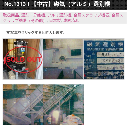
No.1313 I 【中古】磁気（アルミ）選別機
取扱商品
,
選別・分離機
,
アルミ選別機
,
金属スクラップ機器
,
金属ス
クラップ機器（その他）
,
日本製
,
成約済み