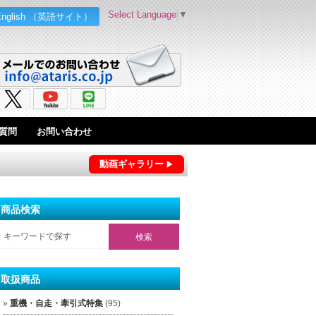
Select Language
▼
English （英語サイト）
質問
お問い合わせ
動画ギャラリー
商品検索
取扱商品
重機・自走・牽引式特集
(95)