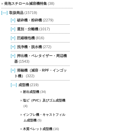
発泡スチロール減容機特集
(38)
[—]
取扱商品
(15719)
[+]
破砕機・粉砕機
(2279)
[+]
選別・分離機
(1017)
[+]
圧縮梱包機
(816)
[+]
洗浄機・脱水機
(272)
[+]
押出機・ペレタイザー・周辺機
器
(1543)
[+]
溶融機（減容・RPF・インゴッ
ト機）
(322)
[—]
成型機
(219)
射出成型機
(34)
塩ビ（PVC）及びゴム成型機
(4)
インフレ機・キャストフィル
ム成型機
(5)
木質ペレット成型機
(16)