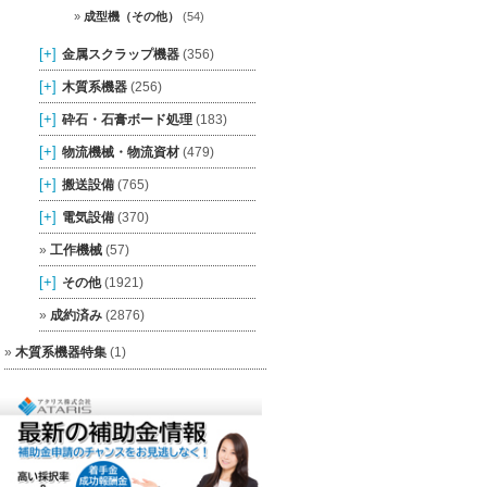
成型機（その他）
(54)
[+]
金属スクラップ機器
(356)
[+]
木質系機器
(256)
[+]
砕石・石膏ボード処理
(183)
[+]
物流機械・物流資材
(479)
[+]
搬送設備
(765)
[+]
電気設備
(370)
工作機械
(57)
[+]
その他
(1921)
成約済み
(2876)
木質系機器特集
(1)