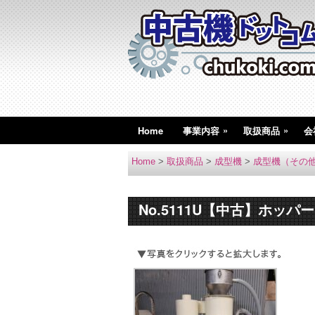
»
»
Home
事業内容
取扱商品
会
Home
>
取扱商品
>
成型機
>
成型機（その
No.5111U【中古】ホッパ