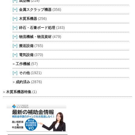
[+]
成型機
(219)
[+]
金属スクラップ機器
(356)
[+]
木質系機器
(256)
[+]
砕石・石膏ボード処理
(183)
[+]
物流機械・物流資材
(479)
[+]
搬送設備
(765)
[+]
電気設備
(370)
工作機械
(57)
[+]
その他
(1921)
成約済み
(2876)
木質系機器特集
(1)