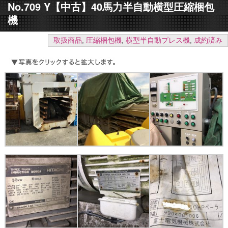
No.709 Y【中古】40馬力半自動横型圧縮梱包
機
取扱商品
,
圧縮梱包機
,
横型半自動プレス機
,
成約済み