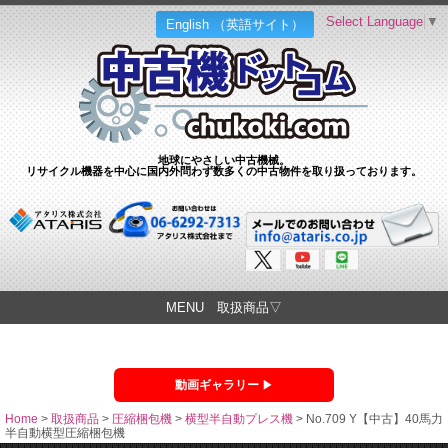
Select Language
▼
English （英語サイト）
地球にやさしい中古機械。
リサイクル機器を中心に国内外問わず数多くの中古物件を取り扱っております。
MENU 取扱商品▽
動画ギャラリー
Home
>
取扱商品
>
圧縮梱包機
>
横型半自動プレス機
>
No.709 Y【中古】40馬力
半自動横型圧縮梱包機