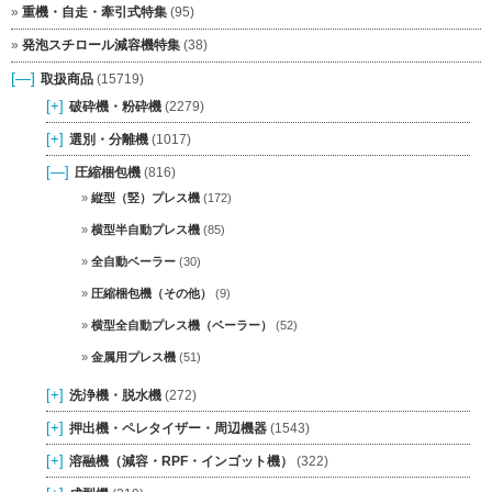
重機・自走・牽引式特集
(95)
発泡スチロール減容機特集
(38)
[—]
取扱商品
(15719)
[+]
破砕機・粉砕機
(2279)
[+]
選別・分離機
(1017)
[—]
圧縮梱包機
(816)
縦型（竪）プレス機
(172)
横型半自動プレス機
(85)
全自動ベーラー
(30)
圧縮梱包機（その他）
(9)
横型全自動プレス機（ベーラー）
(52)
金属用プレス機
(51)
[+]
洗浄機・脱水機
(272)
[+]
押出機・ペレタイザー・周辺機器
(1543)
[+]
溶融機（減容・RPF・インゴット機）
(322)