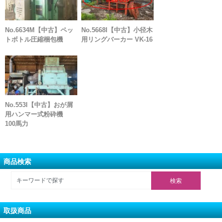
No.6634M【中古】ペッ
No.5668I【中古】小径木
トボトル圧縮梱包機
用リングバーカー VK-16
No.553I【中古】おが屑
用ハンマー式粉砕機
100馬力
商品検索
取扱商品