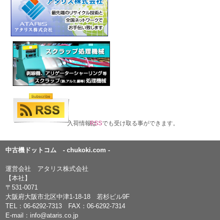
入荷情報は
RSS
でも受け取る事ができます。
中古機ドットコム - chukoki.com -
運営会社 アタリス株式会社
【本社】
〒531-0071
大阪府大阪市北区中津1-18-18 若杉ビル9F
TEL：
06-6292-7313
FAX：06-6292-7314
E-mail：
info@ataris.co.jp