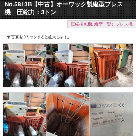
No.5813B【中古】オーワック製縦型プレス
機 圧縮力：3トン
圧縮梱包機
,
縦型（竪）プレス機