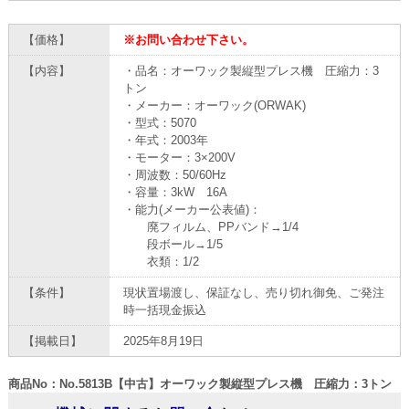
【価格】
※お問い合わせ下さい。
【内容】
・品名：オーワック製縦型プレス機 圧縮力：3
トン
・メーカー：オーワック(ORWAK)
・型式：5070
・年式：2003年
・モーター：3×200V
・周波数：50/60Hz
・容量：3kW 16A
・能力(メーカー公表値)：
廃フィルム、PPバンド→1/4
段ボール→1/5
衣類：1/2
【条件】
現状置場渡し、保証なし、売り切れ御免、ご発注
時一括現金振込
【掲載日】
2025年8月19日
商品No：No.5813B【中古】オーワック製縦型プレス機 圧縮力：3トン