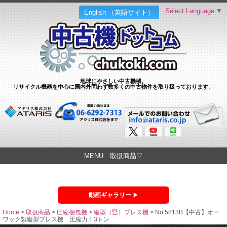
Select Language
▼
English （英語サイト）
地球にやさしい中古機械。
リサイクル機器を中心に国内外問わず数多くの中古物件を取り扱っております。
MENU 取扱商品▽
動画ギャラリー
Home
>
取扱商品
>
圧縮梱包機
>
縦型（竪）プレス機
>
No.5813B【中古】オー
ワック製縦型プレス機 圧縮力：3トン