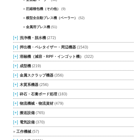
圧縮梱包機（その他）
(9)
横型全自動プレス機（ベーラー）
(52)
金属用プレス機
(51)
[+]
洗浄機・脱水機
(272)
[+]
押出機・ペレタイザー・周辺機器
(1543)
[+]
溶融機（減容・RPF・インゴット機）
(322)
[+]
成型機
(219)
[+]
金属スクラップ機器
(356)
[+]
木質系機器
(256)
[+]
砕石・石膏ボード処理
(183)
[+]
物流機械・物流資材
(479)
[+]
搬送設備
(765)
[+]
電気設備
(370)
工作機械
(57)