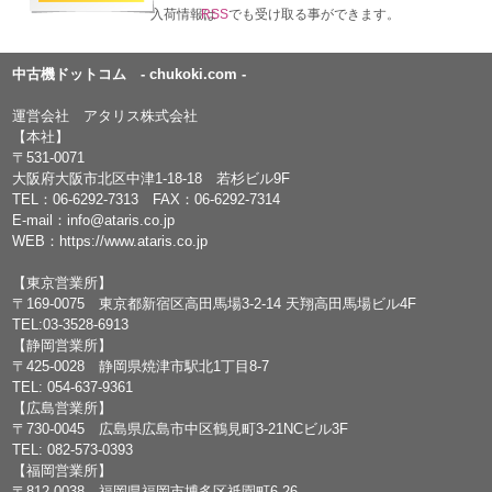
入荷情報は
RSS
でも受け取る事ができます。
中古機ドットコム - chukoki.com -
運営会社 アタリス株式会社
【本社】
〒531-0071
大阪府大阪市北区中津1-18-18 若杉ビル9F
TEL：
06-6292-7313
FAX：06-6292-7314
E-mail：
info@ataris.co.jp
WEB：
https://www.ataris.co.jp
【東京営業所】
〒169-0075 東京都新宿区高田馬場3-2-14 天翔高田馬場ビル4F
TEL:03-3528-6913
【静岡営業所】
〒425-0028 静岡県焼津市駅北1丁目8-7
TEL: 054-637-9361
【広島営業所】
〒730-0045 広島県広島市中区鶴見町3-21NCビル3F
TEL: 082-573-0393
【福岡営業所】
〒812-0038 福岡県福岡市博多区祇園町6-26