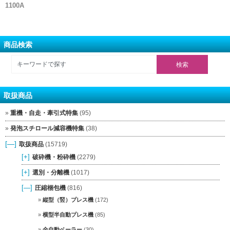
1100A
商品検索
取扱商品
重機・自走・牽引式特集
(95)
発泡スチロール減容機特集
(38)
[—]
取扱商品
(15719)
[+]
破砕機・粉砕機
(2279)
[+]
選別・分離機
(1017)
[—]
圧縮梱包機
(816)
縦型（竪）プレス機
(172)
横型半自動プレス機
(85)
全自動ベーラー
(30)