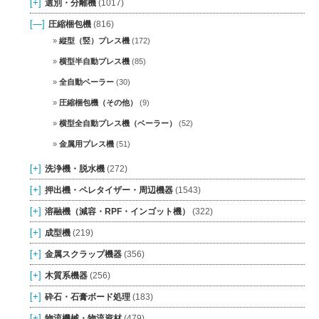
[+]
選別・分離機
(1017)
[—]
圧縮梱包機
(816)
縦型（竪）プレス機
(172)
横型半自動プレス機
(85)
全自動ベーラー
(30)
圧縮梱包機（その他）
(9)
横型全自動プレス機（ベーラー）
(52)
金属用プレス機
(51)
[+]
洗浄機・脱水機
(272)
[+]
押出機・ペレタイザー・周辺機器
(1543)
[+]
溶融機（減容・RPF・インゴット機）
(322)
[+]
成型機
(219)
[+]
金属スクラップ機器
(356)
[+]
木質系機器
(256)
[+]
砕石・石膏ボード処理
(183)
[+]
物流機械・物流資材
(479)