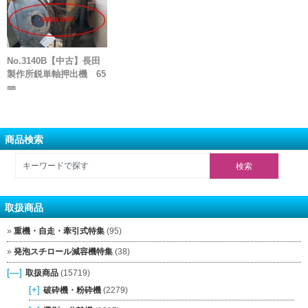
No.3140B【中古】長田
製作所鋭単軸押出機 65
㎜
商品検索
取扱商品
重機・自走・牽引式特集
(95)
発泡スチロール減容機特集
(38)
[—]
取扱商品
(15719)
[+]
破砕機・粉砕機
(2279)