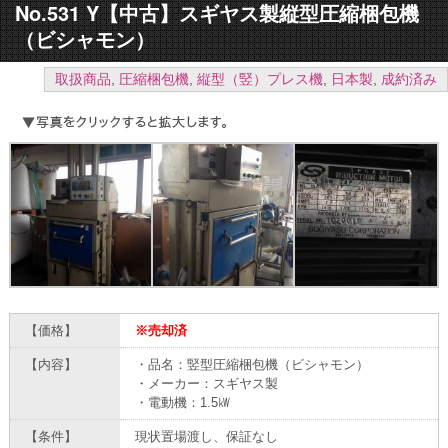
No.531 Y【中古】スギヤス製縦型圧縮梱包機
（ビシャモン）
取扱商品
,
圧縮梱包機
,
縦型（竪）プレス機
,
日本製
,
成約済み
【価格】
※売却済
【内容】
・品名：竪型圧縮梱包機（ビシャモン）
・メーカー：スギヤス製
・電動機：1.5㎾
【条件】
現状置場渡し、保証なし