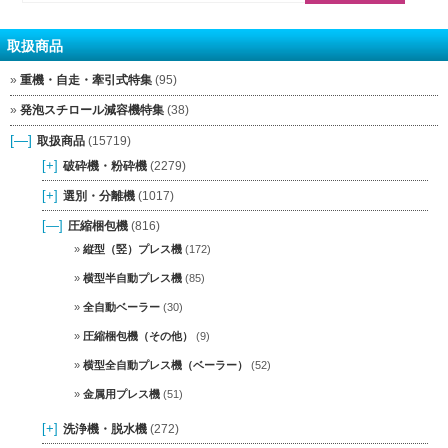
取扱商品
重機・自走・牽引式特集
(95)
発泡スチロール減容機特集
(38)
[—]
取扱商品
(15719)
[+]
破砕機・粉砕機
(2279)
[+]
選別・分離機
(1017)
[—]
圧縮梱包機
(816)
縦型（竪）プレス機
(172)
横型半自動プレス機
(85)
全自動ベーラー
(30)
圧縮梱包機（その他）
(9)
横型全自動プレス機（ベーラー）
(52)
金属用プレス機
(51)
[+]
洗浄機・脱水機
(272)