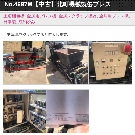
No.4887M【中古】北町機械製缶プレス
圧縮梱包機
,
金属用プレス機
,
金属スクラップ機器
,
金属用プレス機
,
日本製
,
成約済み