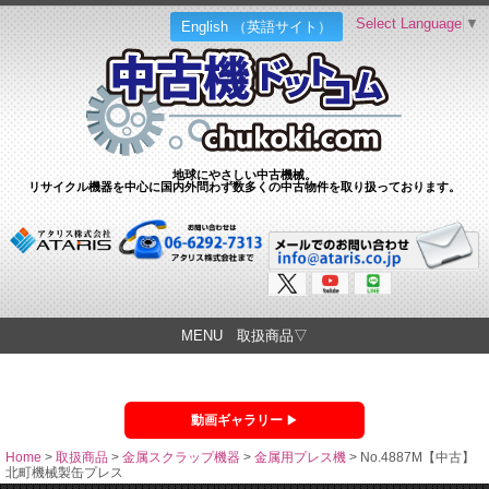
Select Language
▼
English （英語サイト）
地球にやさしい中古機械。
リサイクル機器を中心に国内外問わず数多くの中古物件を取り扱っております。
MENU 取扱商品▽
動画ギャラリー
Home
>
取扱商品
>
金属スクラップ機器
>
金属用プレス機
>
No.4887M【中古】
北町機械製缶プレス