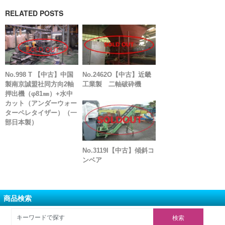
RELATED POSTS
No.998 T 【中古】中国
No.2462O【中古】近畿
製南京誠盟社同方向2軸
工業製 二軸破砕機
押出機（φ81㎜）+水中
カット（アンダーウォー
ターペレタイザー）（一
部日本製）
No.3119I【中古】傾斜コ
ンベア
商品検索