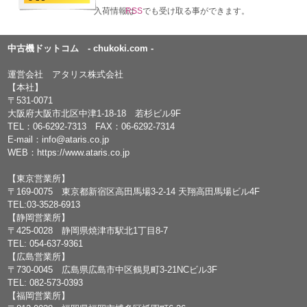
入荷情報は
RSS
でも受け取る事ができます。
中古機ドットコム - chukoki.com -
運営会社 アタリス株式会社
【本社】
〒531-0071
大阪府大阪市北区中津1-18-18 若杉ビル9F
TEL：
06-6292-7313
FAX：06-6292-7314
E-mail：
info@ataris.co.jp
WEB：
https://www.ataris.co.jp
【東京営業所】
〒169-0075 東京都新宿区高田馬場3-2-14 天翔高田馬場ビル4F
TEL:03-3528-6913
【静岡営業所】
〒425-0028 静岡県焼津市駅北1丁目8-7
TEL: 054-637-9361
【広島営業所】
〒730-0045 広島県広島市中区鶴見町3-21NCビル3F
TEL: 082-573-0393
【福岡営業所】