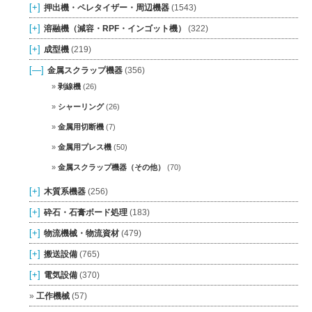
[+]
押出機・ペレタイザー・周辺機器
(1543)
[+]
溶融機（減容・RPF・インゴット機）
(322)
[+]
成型機
(219)
[—]
金属スクラップ機器
(356)
剥線機
(26)
シャーリング
(26)
金属用切断機
(7)
金属用プレス機
(50)
金属スクラップ機器（その他）
(70)
[+]
木質系機器
(256)
[+]
砕石・石膏ボード処理
(183)
[+]
物流機械・物流資材
(479)
[+]
搬送設備
(765)
[+]
電気設備
(370)
工作機械
(57)