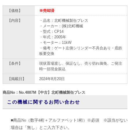
【価格】
※売却済
【内容】
・品名：北町機械製缶プレス
・メーカー：(株)北町機械
・型式：CP14
・年式：2005年
・モーター：11kW
・備考：ゲート左側シリンダー不具合あり・底鉄
板要交換
【条件】
現状置場渡し、保証なし、売り切れ御免、ご発注
時一括現金振込
【掲載日】
2024年8月20日
商品No：No.4887M【中古】北町機械製缶プレス
この機械に関するお問い合わせ