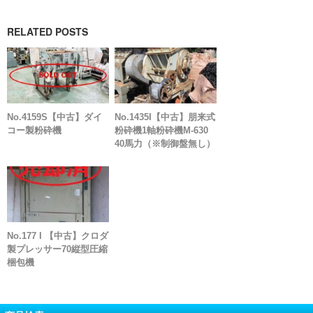
RELATED POSTS
No.4159S【中古】ダイ
No.1435I【中古】朋来式
コー製粉砕機
粉砕機1軸粉砕機M-630
40馬力（※制御盤無し）
No.177 I 【中古】クロダ
製プレッサー70縦型圧縮
梱包機