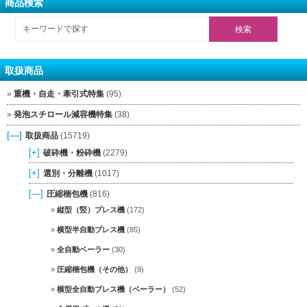
商品検索
取扱商品
重機・自走・牽引式特集
(95)
発泡スチロール減容機特集
(38)
[—]
取扱商品
(15719)
[+]
破砕機・粉砕機
(2279)
[+]
選別・分離機
(1017)
[—]
圧縮梱包機
(816)
縦型（竪）プレス機
(172)
横型半自動プレス機
(85)
全自動ベーラー
(30)
圧縮梱包機（その他）
(9)
横型全自動プレス機（ベーラー）
(52)