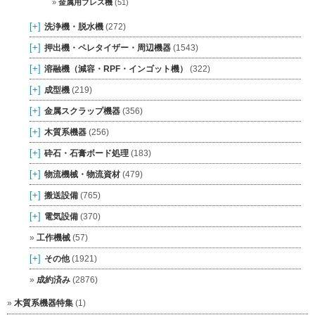
金属用プレス機
(51)
[+]
洗浄機・脱水機
(272)
[+]
押出機・ペレタイザー・周辺機器
(1543)
[+]
溶融機（減容・RPF・インゴット機）
(322)
[+]
成型機
(219)
[+]
金属スクラップ機器
(356)
[+]
木質系機器
(256)
[+]
砕石・石膏ボード処理
(183)
[+]
物流機械・物流資材
(479)
[+]
搬送設備
(765)
[+]
電気設備
(370)
工作機械
(57)
[+]
その他
(1921)
成約済み
(2876)
木質系機器特集
(1)