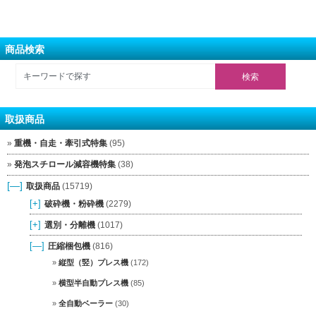
商品検索
取扱商品
重機・自走・牽引式特集
(95)
発泡スチロール減容機特集
(38)
[—]
取扱商品
(15719)
[+]
破砕機・粉砕機
(2279)
[+]
選別・分離機
(1017)
[—]
圧縮梱包機
(816)
縦型（竪）プレス機
(172)
横型半自動プレス機
(85)
全自動ベーラー
(30)