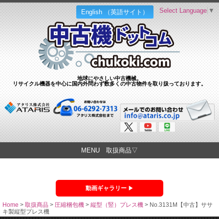
Select Language
▼
English （英語サイト）
地球にやさしい中古機械。
リサイクル機器を中心に国内外問わず数多くの中古物件を取り扱っております。
MENU 取扱商品▽
動画ギャラリー
Home
>
取扱商品
>
圧縮梱包機
>
縦型（竪）プレス機
>
No.3131M【中古】ササ
キ製縦型プレス機