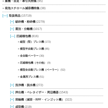
重機・自走・牽引式特集
(95)
発泡スチロール減容機特集
(38)
[—]
取扱商品
(15719)
[+]
破砕機・粉砕機
(2279)
[+]
選別・分離機
(1017)
[—]
圧縮梱包機
(816)
縦型（竪）プレス機
(172)
横型半自動プレス機
(85)
全自動ベーラー
(30)
圧縮梱包機（その他）
(9)
横型全自動プレス機（ベーラー）
(52)
金属用プレス機
(51)
[+]
洗浄機・脱水機
(272)
[+]
押出機・ペレタイザー・周辺機器
(1543)
[+]
溶融機（減容・RPF・インゴット機）
(322)
[+]
成型機
(219)