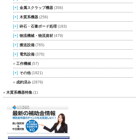
[+]
金属スクラップ機器
(356)
[+]
木質系機器
(256)
[+]
砕石・石膏ボード処理
(183)
[+]
物流機械・物流資材
(479)
[+]
搬送設備
(765)
[+]
電気設備
(370)
工作機械
(57)
[+]
その他
(1921)
成約済み
(2876)
木質系機器特集
(1)