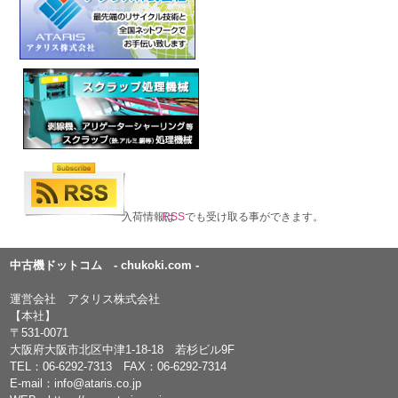
入荷情報は
RSS
でも受け取る事ができます。
中古機ドットコム - chukoki.com -
運営会社 アタリス株式会社
【本社】
〒531-0071
大阪府大阪市北区中津1-18-18 若杉ビル9F
TEL：
06-6292-7313
FAX：06-6292-7314
E-mail：
info@ataris.co.jp