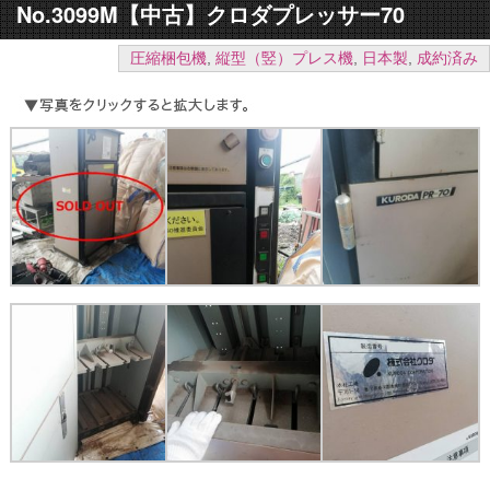
No.3099M【中古】クロダプレッサー70
圧縮梱包機
,
縦型（竪）プレス機
,
日本製
,
成約済み