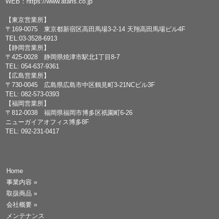
WEB：
https://www.ataris.co.jp
【東京営業所】
〒169-0075 東京都新宿区高田馬場3-2-14 天翔高田馬場ビル4F
TEL:03-3528-6913
【静岡営業所】
〒425-0028 静岡県焼津市駅北1丁目8-7
TEL: 054-637-9361
【広島営業所】
〒730-0045 広島県広島市中区鶴見町3-21NCビル3F
TEL: 082-573-0393
【福岡営業所】
〒812-0038 福岡県福岡市博多区祇園町6-26
ニューガイアオフィス博多8F
TEL: 092-231-0417
Home
事業内容
»
取扱商品
»
会社概要
»
メンテナンス