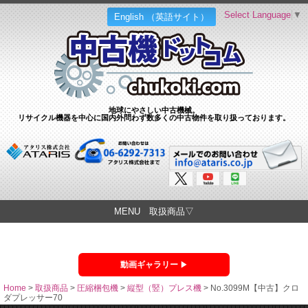
Select Language
▼
English （英語サイト）
地球にやさしい中古機械。
リサイクル機器を中心に国内外問わず数多くの中古物件を取り扱っております。
MENU 取扱商品▽
動画ギャラリー
Home
>
取扱商品
>
圧縮梱包機
>
縦型（竪）プレス機
>
No.3099M【中古】クロ
ダプレッサー70