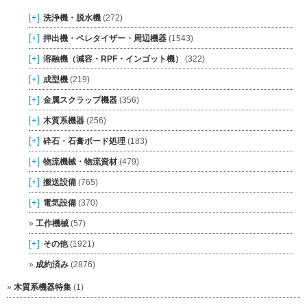
[+]
洗浄機・脱水機
(272)
[+]
押出機・ペレタイザー・周辺機器
(1543)
[+]
溶融機（減容・RPF・インゴット機）
(322)
[+]
成型機
(219)
[+]
金属スクラップ機器
(356)
[+]
木質系機器
(256)
[+]
砕石・石膏ボード処理
(183)
[+]
物流機械・物流資材
(479)
[+]
搬送設備
(765)
[+]
電気設備
(370)
工作機械
(57)
[+]
その他
(1921)
成約済み
(2876)
木質系機器特集
(1)