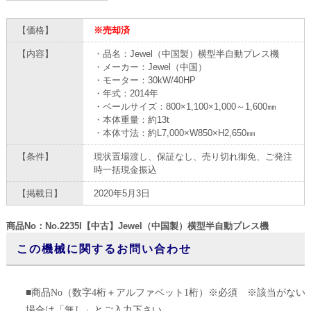
【価格】
※売却済
【内容】
・品名：Jewel（中国製）横型半自動プレス機
・メーカー：Jewel（中国）
・モーター：30kW/40HP
・年式：2014年
・ベールサイズ：800×1,100×1,000～1,600㎜
・本体重量：約13t
・本体寸法：約L7,000×W850×H2,650㎜
【条件】
現状置場渡し、保証なし、売り切れ御免、ご発注
時一括現金振込
【掲載日】
2020年5月3日
商品No：No.2235I【中古】Jewel（中国製）横型半自動プレス機
この機械に関するお問い合わせ