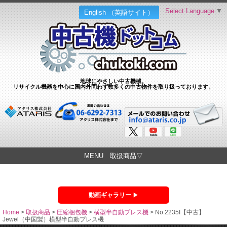
Select Language
▼
English （英語サイト）
地球にやさしい中古機械。
リサイクル機器を中心に国内外問わず数多くの中古物件を取り扱っております。
MENU 取扱商品▽
動画ギャラリー
Home
>
取扱商品
>
圧縮梱包機
>
横型半自動プレス機
>
No.2235I【中古】
Jewel（中国製）横型半自動プレス機