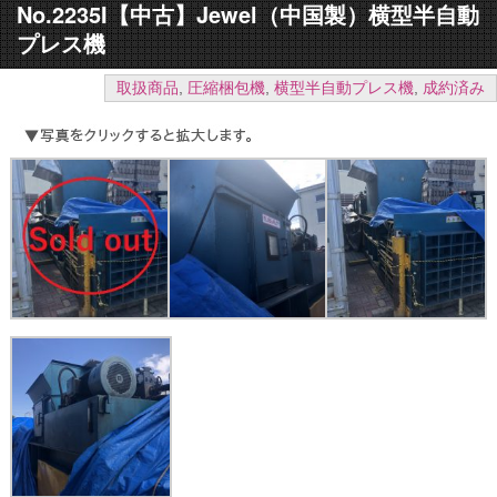
No.2235I【中古】Jewel（中国製）横型半自動
プレス機
取扱商品
,
圧縮梱包機
,
横型半自動プレス機
,
成約済み