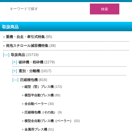
取扱商品
重機・自走・牽引式特集
(95)
発泡スチロール減容機特集
(38)
[—]
取扱商品
(15719)
[+]
破砕機・粉砕機
(2279)
[+]
選別・分離機
(1017)
[—]
圧縮梱包機
(816)
縦型（竪）プレス機
(172)
横型半自動プレス機
(85)
全自動ベーラー
(30)
圧縮梱包機（その他）
(9)
横型全自動プレス機（ベーラー）
(52)
金属用プレス機
(51)