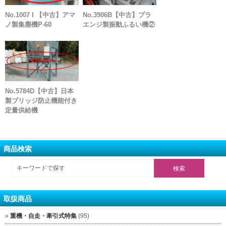
No.1007 I 【中古】アマ
No.3906B【中古】プラ
ノ製集塵機P-60
エンジ製振動ふるい機②
No.5784D【中古】日本
製ブリッジ防止機能付き
定量供給機
商品検索
取扱商品
重機・自走・牽引式特集
(95)