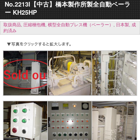
No.2213I【中古】橋本製作所製全自動ベーラ
ー KH25HP
取扱商品
,
圧縮梱包機
,
横型全自動プレス機（ベーラー）
,
日本製
,
成
約済み