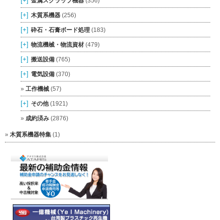
[+]
金属スクラップ機器
(356)
[+]
木質系機器
(256)
[+]
砕石・石膏ボード処理
(183)
[+]
物流機械・物流資材
(479)
[+]
搬送設備
(765)
[+]
電気設備
(370)
工作機械
(57)
[+]
その他
(1921)
成約済み
(2876)
木質系機器特集
(1)