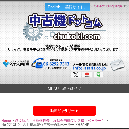
Select Language
▼
English （英語サイト）
地球にやさしい中古機械。
リサイクル機器を中心に国内外問わず数多くの中古物件を取り扱っております。
MENU 取扱商品▽
動画ギャラリー
Home
>
取扱商品
>
圧縮梱包機
>
横型全自動プレス機（ベーラー）
>
No.2213I【中古】橋本製作所製全自動ベーラー KH25HP