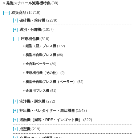
発泡スチロール減容機特集
(38)
[—]
取扱商品
(15719)
[+]
破砕機・粉砕機
(2279)
[+]
選別・分離機
(1017)
[—]
圧縮梱包機
(816)
縦型（竪）プレス機
(172)
横型半自動プレス機
(85)
全自動ベーラー
(30)
圧縮梱包機（その他）
(9)
横型全自動プレス機（ベーラー）
(52)
金属用プレス機
(51)
[+]
洗浄機・脱水機
(272)
[+]
押出機・ペレタイザー・周辺機器
(1543)
[+]
溶融機（減容・RPF・インゴット機）
(322)
[+]
成型機
(219)