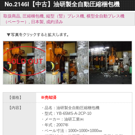
No.2146I【中古】油研製全自動圧縮梱包機
取扱商品
,
圧縮梱包機
,
縦型（竪）プレス機
,
横型全自動プレス機
（ベーラー）
,
日本製
,
成約済み
【価格】
※売却済
【内容】
・品名：油研製全自動圧縮梱包機
・型式：YB-65MS-A-2CP-10
・メーカー：油研工業㈱
・年式：2007年
・ベール寸法：1000×1000×1000㎜