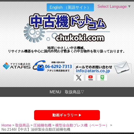
Select Language
▼
English （英語サイト）
地球にやさしい中古機械。
リサイクル機器を中心に国内外問わず数多くの中古物件を取り扱っております。
MENU 取扱商品▽
動画ギャラリー
Home
>
取扱商品
>
圧縮梱包機
>
横型全自動プレス機（ベーラー）
>
No.2146I【中古】油研製全自動圧縮梱包機