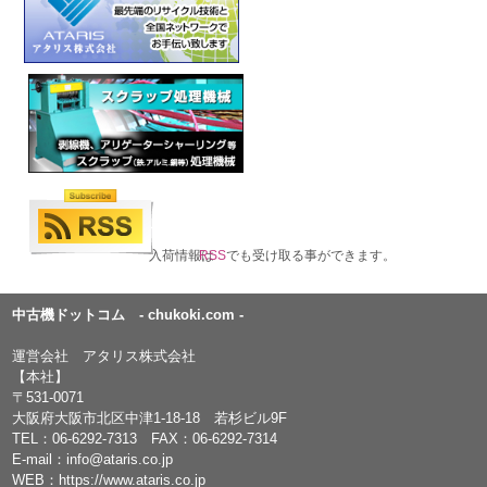
入荷情報は
RSS
でも受け取る事ができます。
中古機ドットコム - chukoki.com -
運営会社 アタリス株式会社
【本社】
〒531-0071
大阪府大阪市北区中津1-18-18 若杉ビル9F
TEL：
06-6292-7313
FAX：06-6292-7314
E-mail：
info@ataris.co.jp
WEB：
https://www.ataris.co.jp