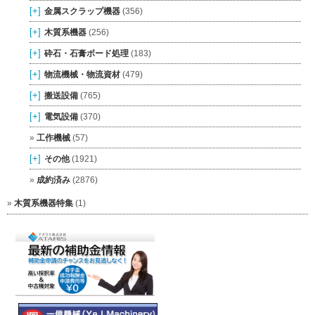
[+]
金属スクラップ機器
(356)
[+]
木質系機器
(256)
[+]
砕石・石膏ボード処理
(183)
[+]
物流機械・物流資材
(479)
[+]
搬送設備
(765)
[+]
電気設備
(370)
工作機械
(57)
[+]
その他
(1921)
成約済み
(2876)
木質系機器特集
(1)