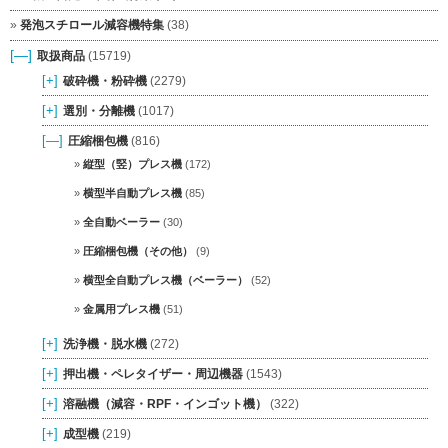
発泡スチロール減容機特集
(38)
[—]
取扱商品
(15719)
[+]
破砕機・粉砕機
(2279)
[+]
選別・分離機
(1017)
[—]
圧縮梱包機
(816)
縦型（竪）プレス機
(172)
横型半自動プレス機
(85)
全自動ベーラー
(30)
圧縮梱包機（その他）
(9)
横型全自動プレス機（ベーラー）
(52)
金属用プレス機
(51)
[+]
洗浄機・脱水機
(272)
[+]
押出機・ペレタイザー・周辺機器
(1543)
[+]
溶融機（減容・RPF・インゴット機）
(322)
[+]
成型機
(219)