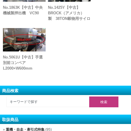
No.1863K【中古】中央
No.1425Y【中古】
機械製押出機 VC90
BROCK（アメリカ）
製 38TON穀物用サイロ
No.5061U【中古】手選
別前コンベア
L2000×W600mm
商品検索
取扱商品
重機・自走・牽引式特集
(95)