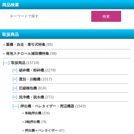
商品検索
取扱商品
重機・自走・牽引式特集
(95)
発泡スチロール減容機特集
(38)
[—]
取扱商品
(15719)
[+]
破砕機・粉砕機
(2279)
[+]
選別・分離機
(1017)
[+]
圧縮梱包機
(816)
[+]
洗浄機・脱水機
(272)
[—]
押出機・ペレタイザー・周辺機器
(1543)
単軸押出機
(226)
2軸押出機
(78)
押出機＋ペレタイザー
(87)