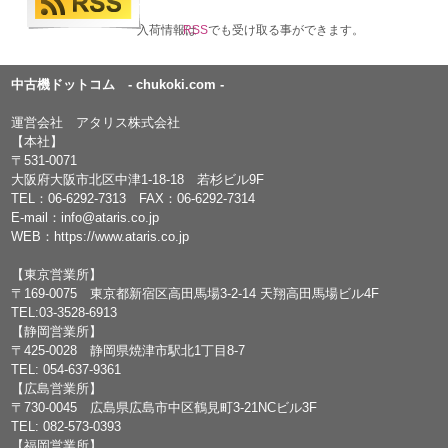
入荷情報は
RSS
でも受け取る事ができます。
中古機ドットコム - chukoki.com -
運営会社 アタリス株式会社
【本社】
〒531-0071
大阪府大阪市北区中津1-18-18 若杉ビル9F
TEL：
06-6292-7313
FAX：06-6292-7314
E-mail：
info@ataris.co.jp
WEB：
https://www.ataris.co.jp
【東京営業所】
〒169-0075 東京都新宿区高田馬場3-2-14 天翔高田馬場ビル4F
TEL:03-3528-6913
【静岡営業所】
〒425-0028 静岡県焼津市駅北1丁目8-7
TEL: 054-637-9361
【広島営業所】
〒730-0045 広島県広島市中区鶴見町3-21NCビル3F
TEL: 082-573-0393
【福岡営業所】