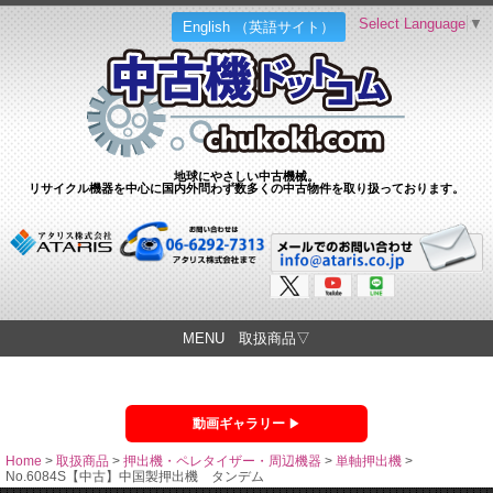
Select Language
▼
English （英語サイト）
地球にやさしい中古機械。
リサイクル機器を中心に国内外問わず数多くの中古物件を取り扱っております。
MENU 取扱商品▽
動画ギャラリー
Home
>
取扱商品
>
押出機・ペレタイザー・周辺機器
>
単軸押出機
>
No.6084S【中古】中国製押出機 タンデム