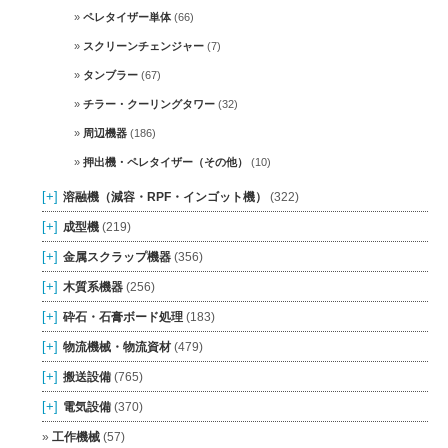
ペレタイザー単体
(66)
スクリーンチェンジャー
(7)
タンブラー
(67)
チラー・クーリングタワー
(32)
周辺機器
(186)
押出機・ペレタイザー（その他）
(10)
[+]
溶融機（減容・RPF・インゴット機）
(322)
[+]
成型機
(219)
[+]
金属スクラップ機器
(356)
[+]
木質系機器
(256)
[+]
砕石・石膏ボード処理
(183)
[+]
物流機械・物流資材
(479)
[+]
搬送設備
(765)
[+]
電気設備
(370)
工作機械
(57)