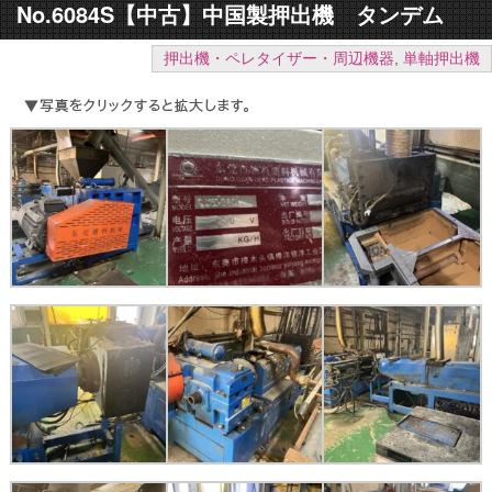
No.6084S【中古】中国製押出機 タンデム
押出機・ペレタイザー・周辺機器
,
単軸押出機