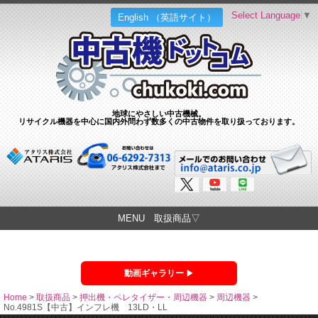
Select Language
▼
English （英語サイト）
地球にやさしい中古機械。
リサイクル機器を中心に国内外問わず数多くの中古物件を取り扱っております。
MENU 取扱商品▽
動画ギャラリー
Home
>
取扱商品
>
押出機・ペレタイザー・周辺機器
>
周辺機器
>
No.4981S【中古】インフレ機 13LD・LL