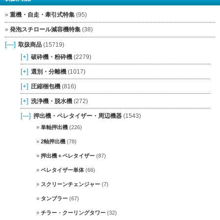
重機・自走・牽引式特集
(95)
発泡スチロール減容機特集
(38)
[—]
取扱商品
(15719)
[+]
破砕機・粉砕機
(2279)
[+]
選別・分離機
(1017)
[+]
圧縮梱包機
(816)
[+]
洗浄機・脱水機
(272)
[—]
押出機・ペレタイザー・周辺機器
(1543)
単軸押出機
(226)
2軸押出機
(78)
押出機＋ペレタイザー
(87)
ペレタイザー単体
(66)
スクリーンチェンジャー
(7)
タンブラー
(67)
チラー・クーリングタワー
(32)