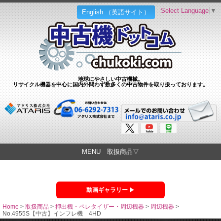
Select Language
▼
English （英語サイト）
地球にやさしい中古機械。
リサイクル機器を中心に国内外問わず数多くの中古物件を取り扱っております。
MENU 取扱商品▽
動画ギャラリー
Home
>
取扱商品
>
押出機・ペレタイザー・周辺機器
>
周辺機器
>
No.4955S【中古】インフレ機 4HD