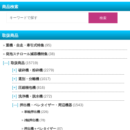
商品検索
取扱商品
重機・自走・牽引式特集
(95)
発泡スチロール減容機特集
(38)
[—]
取扱商品
(15719)
[+]
破砕機・粉砕機
(2279)
[+]
選別・分離機
(1017)
[+]
圧縮梱包機
(816)
[+]
洗浄機・脱水機
(272)
[—]
押出機・ペレタイザー・周辺機器
(1543)
単軸押出機
(226)
2軸押出機
(78)
押出機＋ペレタイザー
(87)