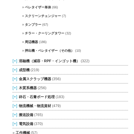
ペレタイザー単体
(66)
スクリーンチェンジャー
(7)
タンブラー
(67)
チラー・クーリングタワー
(32)
周辺機器
(186)
押出機・ペレタイザー（その他）
(10)
[+]
溶融機（減容・RPF・インゴット機）
(322)
[+]
成型機
(219)
[+]
金属スクラップ機器
(356)
[+]
木質系機器
(256)
[+]
砕石・石膏ボード処理
(183)
[+]
物流機械・物流資材
(479)
[+]
搬送設備
(765)
[+]
電気設備
(370)
工作機械
(57)