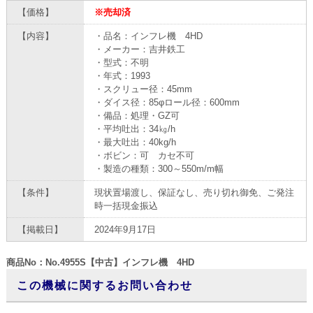
【価格】
※売却済
【内容】
・品名：インフレ機 4HD
・メーカー：吉井鉄工
・型式：不明
・年式：1993
・スクリュー径：45mm
・ダイス径：85φロール径：600mm
・備品：処理・GZ可
・平均吐出：34㎏/h
・最大吐出：40kg/h
・ボビン：可 カセ不可
・製造の種類：300～550m/m幅
【条件】
現状置場渡し、保証なし、売り切れ御免、ご発注
時一括現金振込
【掲載日】
2024年9月17日
商品No：No.4955S【中古】インフレ機 4HD
この機械に関するお問い合わせ