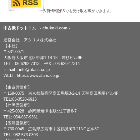
入荷情報は
RSS
でも受け取る事ができます。
中古機ドットコム - chukoki.com -
運営会社 アタリス株式会社
【本社】
〒531-0071
大阪府大阪市北区中津1-18-18 若杉ビル9F
TEL：
06-6292-7313
FAX：06-6292-7314
E-mail：
info@ataris.co.jp
WEB：
https://www.ataris.co.jp
【東京営業所】
〒169-0075 東京都新宿区高田馬場3-2-14 天翔高田馬場ビル4F
TEL:03-3528-6913
【静岡営業所】
〒425-0028 静岡県焼津市駅北1丁目8-7
TEL: 054-637-9361
【広島営業所】
〒730-0045 広島県広島市中区鶴見町3-21NCビル3F
TEL: 082-573-0393