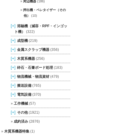
周辺機器
(186)
押出機・ペレタイザー（その
他）
(10)
[+]
溶融機（減容・RPF・インゴッ
ト機）
(322)
[+]
成型機
(219)
[+]
金属スクラップ機器
(356)
[+]
木質系機器
(256)
[+]
砕石・石膏ボード処理
(183)
[+]
物流機械・物流資材
(479)
[+]
搬送設備
(765)
[+]
電気設備
(370)
工作機械
(57)
[+]
その他
(1921)
成約済み
(2876)
木質系機器特集
(1)