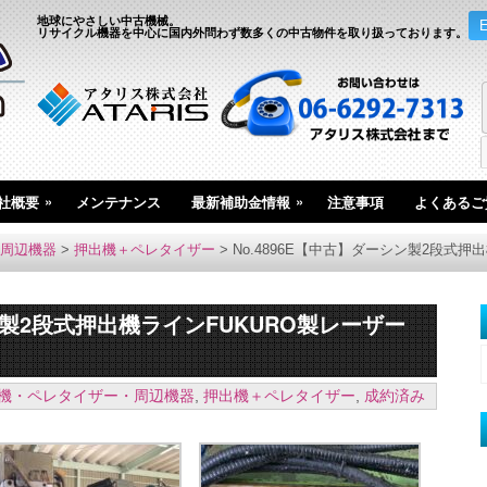
地球にやさしい中古機械。
リサイクル機器を中心に国内外問わず数多くの中古物件を取り扱っております。
»
»
社概要
メンテナンス
最新補助金情報
注意事項
よくあるご
周辺機器
>
押出機＋ペレタイザー
>
No.4896E【中古】ダーシン製2段式押
シン製2段式押出機ラインFUKURO製レーザー
機・ペレタイザー・周辺機器
,
押出機＋ペレタイザー
,
成約済み