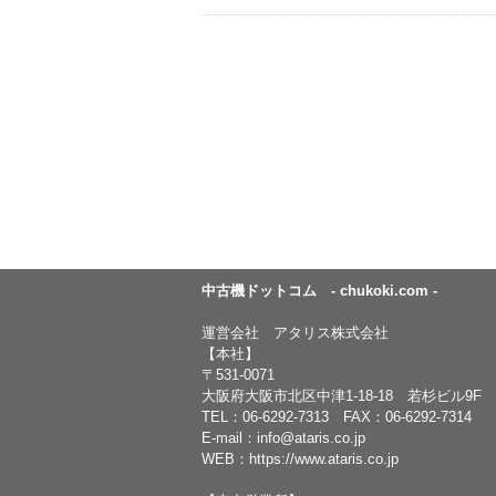
中古機ドットコム - chukoki.com -
運営会社 アタリス株式会社
【本社】
〒531-0071
大阪府大阪市北区中津1-18-18 若杉ビル9F
TEL：
06-6292-7313
FAX：06-6292-7314
E-mail：
info@ataris.co.jp
WEB：
https://www.ataris.co.jp