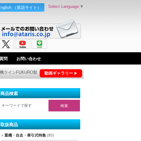
Select Language
▼
English （英語サイト）
質問
お問い合わせ
出機ラインFUKURO製
動画ギャラリー
商品検索
取扱商品
重機・自走・牽引式特集
(95)