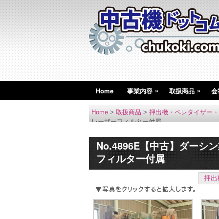
»
»
Home
事業内容
取扱商品
会
Home
>
取扱商品
>
押出機・ペレタイザー・
レーザーフィルター付属
No.4896E【中古】ダー
フィルター付属
押出