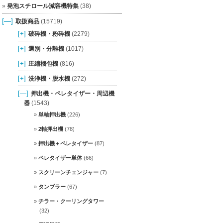
発泡スチロール減容機特集
(38)
[—]
取扱商品
(15719)
[+]
破砕機・粉砕機
(2279)
[+]
選別・分離機
(1017)
[+]
圧縮梱包機
(816)
[+]
洗浄機・脱水機
(272)
[—]
押出機・ペレタイザー・周辺機
器
(1543)
単軸押出機
(226)
2軸押出機
(78)
押出機＋ペレタイザー
(87)
ペレタイザー単体
(66)
スクリーンチェンジャー
(7)
タンブラー
(67)
チラー・クーリングタワー
(32)