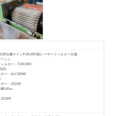
式押出機ラインFUKURO製レーザーフィルター付属
ダーシン
ー：FUKURO
5DS
：ALC400W
年
：2019年
機145㎜
019年