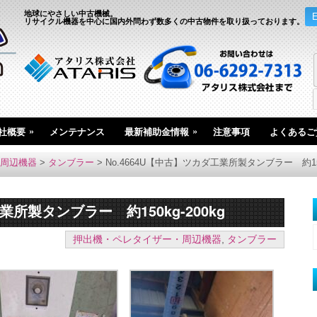
地球にやさしい中古機械。
リサイクル機器を中心に国内外問わず数多くの中古物件を取り扱っております。
»
»
社概要
メンテナンス
最新補助金情報
注意事項
よくあるご
周辺機器
>
タンブラー
>
No.4664U【中古】ツカダ工業所製タンブラー 約150k
業所製タンブラー 約150kg-200kg
押出機・ペレタイザー・周辺機器
,
タンブラー