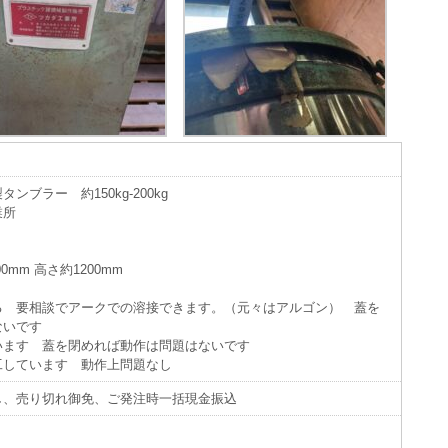
。
ブラー 約150kg-200kg
業所
mm 高さ約1200mm
る 要相談でアークでの溶接できます。（元々はアルゴン） 蓋を
ないです
います 蓋を閉めれば動作は問題はないです
工しています 動作上問題なし
し、売り切れ御免、ご発注時一括現金振込