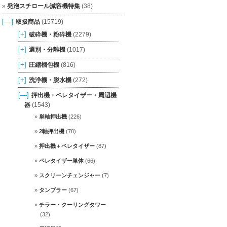
発泡スチロール減容機特集
(38)
[—]
取扱商品
(15719)
[+]
破砕機・粉砕機
(2279)
[+]
選別・分離機
(1017)
[+]
圧縮梱包機
(816)
[+]
洗浄機・脱水機
(272)
[—]
押出機・ペレタイザー・周辺機
器
(1543)
単軸押出機
(226)
2軸押出機
(78)
押出機＋ペレタイザー
(87)
ペレタイザー単体
(66)
スクリーンチェンジャー
(7)
タンブラー
(67)
チラー・クーリングタワー
(32)