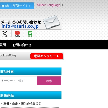
Select Language
▼
English （英語サイト）
質問
お問い合わせ
g-200kg
動画ギャラリー
商品検索
取扱商品
重機・自走・牽引式特集
(95)