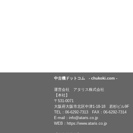
中古機ドットコム - chukoki.com -
運営会社 アタリス株式会社
【本社】
〒531-0071
大阪府大阪市北区中津1-18-18 若杉ビル9F
TEL：
06-6292-7313
FAX：06-6292-7314
E-mail：
info@ataris.co.jp
WEB：
https://www.ataris.co.jp