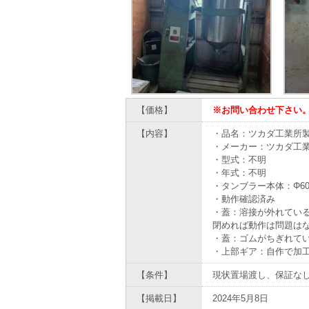
【価格】
※お問い合わせ下さい
【内容】
・品名：ツカダ工業所製タン
・メーカー：ツカダ工
・型式：不明
・年式：不明
・タンブラー本体：Φ600
・動作確認済み
・蓋：溶接が外れてい
閉めれば動作は問題は
・蓋：ゴムがちぎれて
・上部ギア：自作で加
【条件】
現状置場渡し、保証な
【掲載日】
2024年5月8日