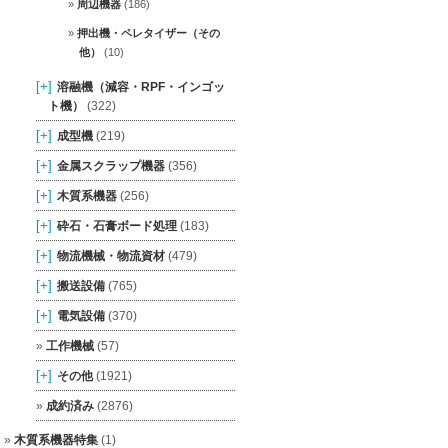
周辺機器
(186)
押出機・ペレタイザー（その
他）
(10)
[+]
溶融機（減容・RPF・インゴッ
ト機）
(322)
[+]
成型機
(219)
[+]
金属スクラップ機器
(356)
[+]
木質系機器
(256)
[+]
砕石・石膏ボード処理
(183)
[+]
物流機械・物流資材
(479)
[+]
搬送設備
(765)
[+]
電気設備
(370)
工作機械
(57)
[+]
その他
(1921)
成約済み
(2876)
木質系機器特集
(1)