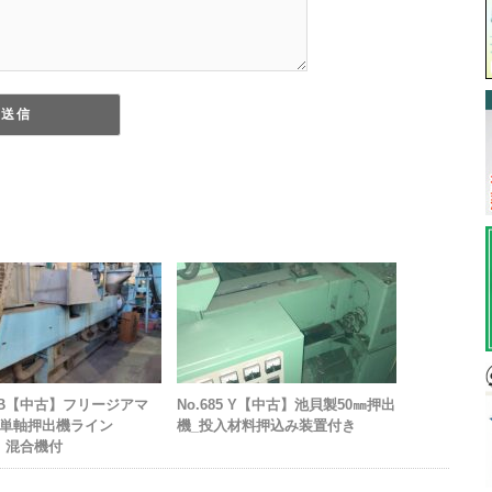
06B【中古】フリージアマ
No.685 Y【中古】池貝製50㎜押出
単軸押出機ライン
機_投入材料押込み装置付き
m 混合機付