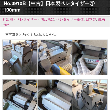
No.3910B【中古】日本製ペレタイザー①
100mm
押出機・ペレタイザー・周辺機器
,
ペレタイザー単体
,
日本製
,
成約
済み