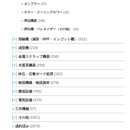
タンブラー
(67)
チラー・クーリングタワー
(32)
周辺機器
(186)
押出機・ペレタイザー（その他）
(10)
[+]
溶融機（減容・RPF・インゴット機）
(322)
[+]
成型機
(219)
[+]
金属スクラップ機器
(356)
[+]
木質系機器
(256)
[+]
砕石・石膏ボード処理
(183)
[+]
物流機械・物流資材
(479)
[+]
搬送設備
(765)
[+]
電気設備
(370)
工作機械
(57)
[+]
その他
(1921)
成約済み
(2876)