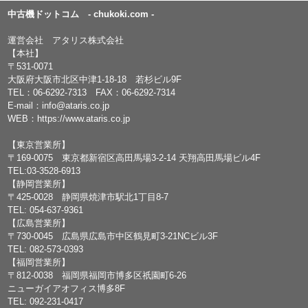
中古機ドットコム - chukoki.com -
運営会社 アタリス株式会社
【本社】
〒531-0071
大阪府大阪市北区中津1-18-18 若杉ビル9F
TEL：
06-6292-7313
FAX：06-6292-7314
E-mail：
info@ataris.co.jp
WEB：
https://www.ataris.co.jp
【東京営業所】
〒169-0075 東京都新宿区高田馬場3-2-14 天翔高田馬場ビル4F
TEL:03-3528-6913
【静岡営業所】
〒425-0028 静岡県焼津市駅北1丁目8-7
TEL: 054-637-9361
【広島営業所】
〒730-0045 広島県広島市中区鶴見町3-21NCビル3F
TEL: 082-573-0393
【福岡営業所】
〒812-0038 福岡県福岡市博多区祇園町6-26
ニューガイアオフィス博多8F
TEL: 092-231-0417