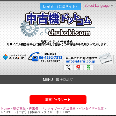
Select Language
▼
English （英語サイト）
地球にやさしい中古機械。
リサイクル機器を中心に国内外問わず数多くの中古物件を取り扱っております。
MENU 取扱商品▽
動画ギャラリー
Home
>
取扱商品
>
押出機・ペレタイザー・周辺機器
>
ペレタイザー単体
>
No.3910B【中古】日本製ペレタイザー① 100mm