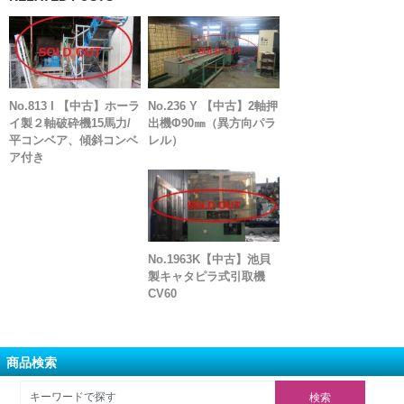
No.813 I 【中古】ホーラ
No.236 Y 【中古】2軸押
イ製２軸破砕機15馬力/
出機Φ90㎜（異方向パラ
平コンベア、傾斜コンベ
レル）
ア付き
No.1963K【中古】池貝
製キャタピラ式引取機
CV60
商品検索