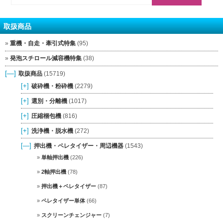
取扱商品
重機・自走・牽引式特集
(95)
発泡スチロール減容機特集
(38)
[—]
取扱商品
(15719)
[+]
破砕機・粉砕機
(2279)
[+]
選別・分離機
(1017)
[+]
圧縮梱包機
(816)
[+]
洗浄機・脱水機
(272)
[—]
押出機・ペレタイザー・周辺機器
(1543)
単軸押出機
(226)
2軸押出機
(78)
押出機＋ペレタイザー
(87)
ペレタイザー単体
(66)
スクリーンチェンジャー
(7)