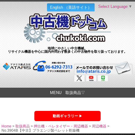
Select Language
▼
English （英語サイト）
地球にやさしい中古機械。
リサイクル機器を中心に国内外問わず数多くの中古物件を取り扱っております。
MENU 取扱商品▽
動画ギャラリー
Home
>
取扱商品
>
押出機・ペレタイザー・周辺機器
>
周辺機器
>
No.3904B【中古】プラエンジ製ペレット乾燥機