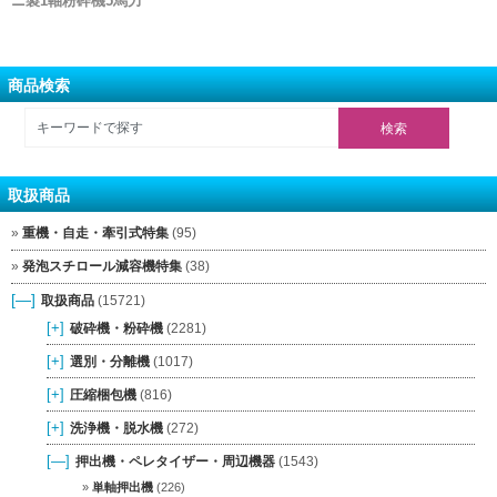
ニ製1軸粉砕機5馬力
商品検索
取扱商品
重機・自走・牽引式特集
(95)
発泡スチロール減容機特集
(38)
[—]
取扱商品
(15721)
[+]
破砕機・粉砕機
(2281)
[+]
選別・分離機
(1017)
[+]
圧縮梱包機
(816)
[+]
洗浄機・脱水機
(272)
[—]
押出機・ペレタイザー・周辺機器
(1543)
単軸押出機
(226)