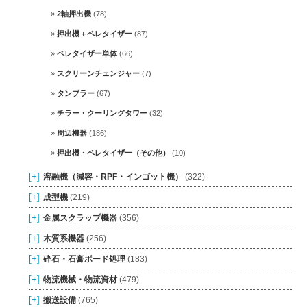
2軸押出機
(78)
押出機＋ペレタイザー
(87)
ペレタイザー単体
(66)
スクリーンチェンジャー
(7)
タンブラー
(67)
チラー・クーリングタワー
(32)
周辺機器
(186)
押出機・ペレタイザー（その他）
(10)
[+]
溶融機（減容・RPF・インゴット機）
(322)
[+]
成型機
(219)
[+]
金属スクラップ機器
(356)
[+]
木質系機器
(256)
[+]
砕石・石膏ボード処理
(183)
[+]
物流機械・物流資材
(479)
[+]
搬送設備
(765)