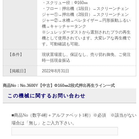
・スクリュー径：Φ160㎜
・フロー：押出機（1段目）→スクリーンチェン
ジャー①→押出機（2段目）→スクリーンチェン
ジャー②→水槽→ペレタイザー→円形振動ふるい
機→キャッチャータンク
※シュレッダーダストから選別されたプラの再生
機として使用されています。大変レアな再生機で
す。可動確認も可能。
【条件】
現状置場渡し、保証なし、売り切れ御免、ご発注
時一括現金振込
【掲載日】
2022年8月31日
商品No：No.3600Y【中古】Φ160㎜2段式押出再生ライン一式
この機械に関するお問い合わせ