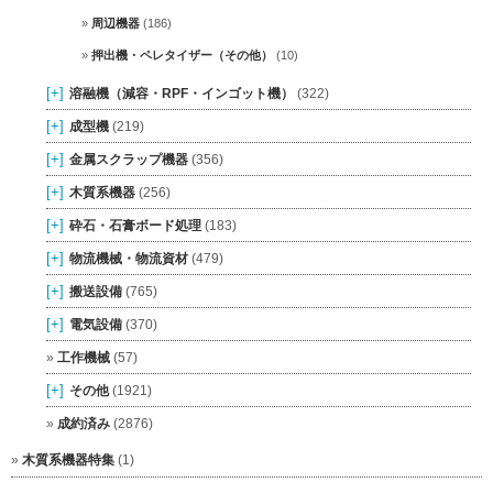
周辺機器
(186)
押出機・ペレタイザー（その他）
(10)
[+]
溶融機（減容・RPF・インゴット機）
(322)
[+]
成型機
(219)
[+]
金属スクラップ機器
(356)
[+]
木質系機器
(256)
[+]
砕石・石膏ボード処理
(183)
[+]
物流機械・物流資材
(479)
[+]
搬送設備
(765)
[+]
電気設備
(370)
工作機械
(57)
[+]
その他
(1921)
成約済み
(2876)
木質系機器特集
(1)