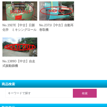
No.1927E【中古】日新
No.2371I【中古】自動耳
化学 ミキシングロール
巻取機
No.1389O【中古】自走
式振動篩機
商品検索