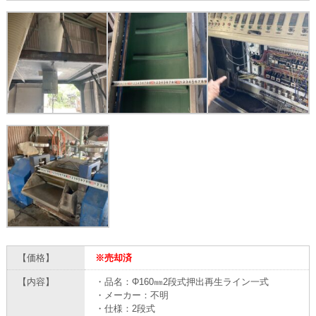
【価格】
※売却済
【内容】
・品名：Φ160㎜2段式押出再生ライン一式
・メーカー：不明
・仕様：2段式