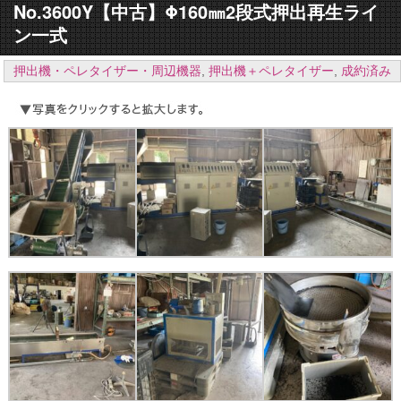
No.3600Y【中古】Φ160㎜2段式押出再生ライ
ン一式
押出機・ペレタイザー・周辺機器
,
押出機＋ペレタイザー
,
成約済み