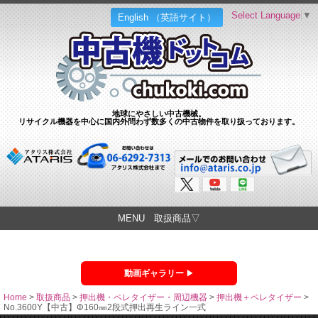
Select Language
▼
English （英語サイト）
地球にやさしい中古機械。
リサイクル機器を中心に国内外問わず数多くの中古物件を取り扱っております。
MENU 取扱商品▽
動画ギャラリー
Home
>
取扱商品
>
押出機・ペレタイザー・周辺機器
>
押出機＋ペレタイザー
>
No.3600Y【中古】Φ160㎜2段式押出再生ライン一式