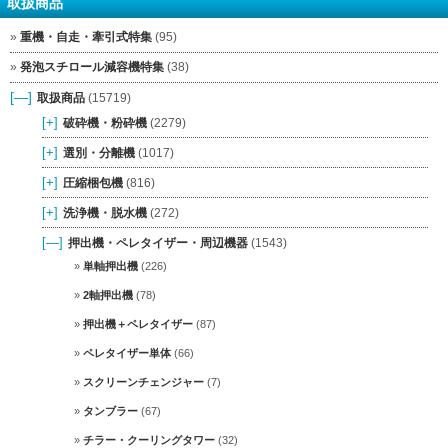
取扱商品
重機・自走・牽引式特集
(95)
発泡スチロール減容機特集
(38)
[—]
取扱商品
(15719)
[+]
破砕機・粉砕機
(2279)
[+]
選別・分離機
(1017)
[+]
圧縮梱包機
(816)
[+]
洗浄機・脱水機
(272)
[—]
押出機・ペレタイザー・周辺機器
(1543)
単軸押出機
(226)
2軸押出機
(78)
押出機＋ペレタイザー
(87)
ペレタイザー単体
(66)
スクリーンチェンジャー
(7)
タンブラー
(67)
チラー・クーリングタワー
(32)