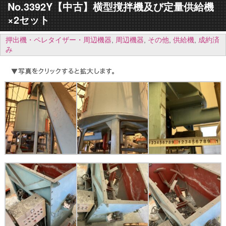
No.3392Y【中古】横型撹拌機及び定量供給機
×2セット
押出機・ペレタイザー・周辺機器
,
周辺機器
,
その他
,
供給機
,
成約済
み