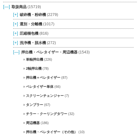
[—]
取扱商品
(15719)
[+]
破砕機・粉砕機
(2279)
[+]
選別・分離機
(1017)
[+]
圧縮梱包機
(816)
[+]
洗浄機・脱水機
(272)
[—]
押出機・ペレタイザー・周辺機器
(1543)
単軸押出機
(226)
2軸押出機
(78)
押出機＋ペレタイザー
(87)
ペレタイザー単体
(66)
スクリーンチェンジャー
(7)
タンブラー
(67)
チラー・クーリングタワー
(32)
周辺機器
(186)
押出機・ペレタイザー（その他）
(10)