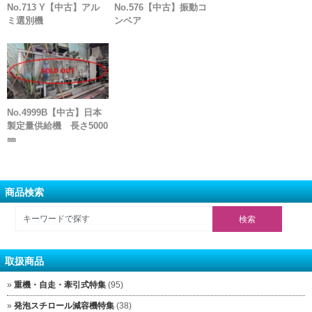
No.713 Y【中古】アル
No.576【中古】振動コ
ミ選別機
ンベア
No.4999B【中古】日本
製定量供給機 長さ5000
㎜
商品検索
取扱商品
重機・自走・牽引式特集
(95)
発泡スチロール減容機特集
(38)