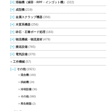
[+]
溶融機（減容・RPF・インゴット機）
(322)
[+]
成型機
(219)
[+]
金属スクラップ機器
(356)
[+]
木質系機器
(256)
[+]
砕石・石膏ボード処理
(183)
[+]
物流機械・物流資材
(479)
[+]
搬送設備
(765)
[+]
電気設備
(370)
工作機械
(57)
[—]
その他
(1921)
混合機
(192)
供給機
(24)
冷却設備
(36)
その他
(580)
再生樹脂
(2)