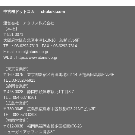
中古機ドットコム - chukoki.com -
運営会社 アタリス株式会社
【本社】
〒531-0071
大阪府大阪市北区中津1-18-18 若杉ビル9F
TEL：
06-6292-7313
FAX：06-6292-7314
E-mail：
info@ataris.co.jp
WEB：
https://www.ataris.co.jp
【東京営業所】
〒169-0075 東京都新宿区高田馬場3-2-14 天翔高田馬場ビル4F
TEL:03-3528-6913
【静岡営業所】
〒425-0028 静岡県焼津市駅北1丁目8-7
TEL: 054-637-9361
【広島営業所】
〒730-0045 広島県広島市中区鶴見町3-21NCビル3F
TEL: 082-573-0393
【福岡営業所】
〒812-0038 福岡県福岡市博多区祇園町6-26
ニューガイアオフィス博多8F