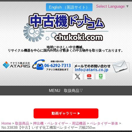
Select Language
▼
English （英語サイト）
地球にやさしい中古機械。
リサイクル機器を中心に国内外問わず数多くの中古物件を取り扱っております。
MENU 取扱商品▽
動画ギャラリー
Home
>
取扱商品
>
押出機・ペレタイザー・周辺機器
>
ペレタイザー単体
>
No.3383B【中古】いすず化工機製ペレタイザー 刃幅250㎜