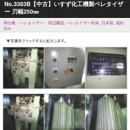
No.3383B【中古】いすず化工機製ペレタイザ
ー 刃幅250㎜
押出機・ペレタイザー・周辺機器
,
ペレタイザー単体
,
日本製
,
成約
済み