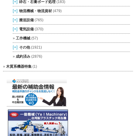
[+]
砕石・石膏ボード処理
(183)
[+]
物流機械・物流資材
(479)
[+]
搬送設備
(765)
[+]
電気設備
(370)
工作機械
(57)
[+]
その他
(1921)
成約済み
(2876)
木質系機器特集
(1)