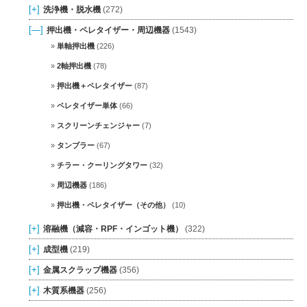
[+]
洗浄機・脱水機
(272)
[—]
押出機・ペレタイザー・周辺機器
(1543)
単軸押出機
(226)
2軸押出機
(78)
押出機＋ペレタイザー
(87)
ペレタイザー単体
(66)
スクリーンチェンジャー
(7)
タンブラー
(67)
チラー・クーリングタワー
(32)
周辺機器
(186)
押出機・ペレタイザー（その他）
(10)
[+]
溶融機（減容・RPF・インゴット機）
(322)
[+]
成型機
(219)
[+]
金属スクラップ機器
(356)
[+]
木質系機器
(256)