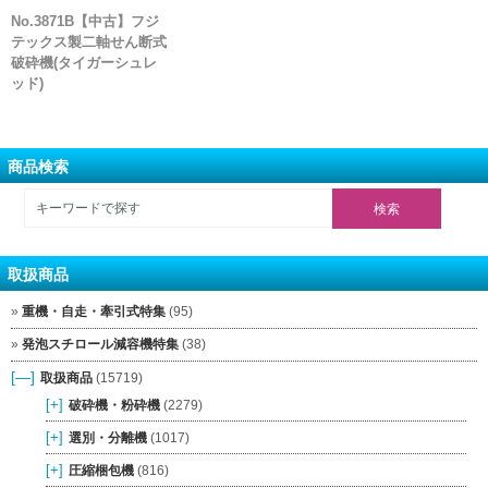
No.3871B【中古】フジ
テックス製二軸せん断式
破砕機(タイガーシュレ
ッド)
商品検索
取扱商品
重機・自走・牽引式特集
(95)
発泡スチロール減容機特集
(38)
[—]
取扱商品
(15719)
[+]
破砕機・粉砕機
(2279)
[+]
選別・分離機
(1017)
[+]
圧縮梱包機
(816)