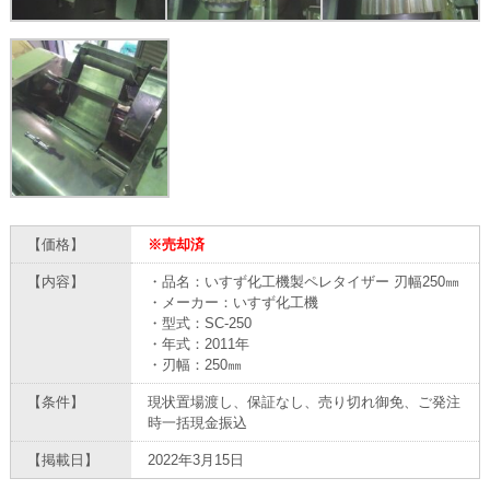
【価格】
※売却済
【内容】
・品名：いすず化工機製ペレタイザー 刃幅250㎜
・メーカー：いすず化工機
・型式：SC-250
・年式：2011年
・刃幅：250㎜
【条件】
現状置場渡し、保証なし、売り切れ御免、ご発注
時一括現金振込
【掲載日】
2022年3月15日