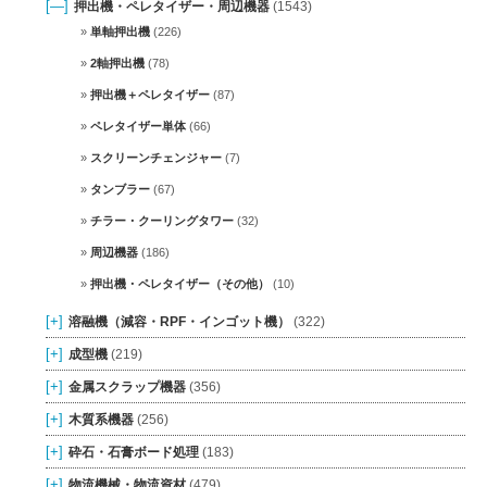
[—]
押出機・ペレタイザー・周辺機器
(1543)
単軸押出機
(226)
2軸押出機
(78)
押出機＋ペレタイザー
(87)
ペレタイザー単体
(66)
スクリーンチェンジャー
(7)
タンブラー
(67)
チラー・クーリングタワー
(32)
周辺機器
(186)
押出機・ペレタイザー（その他）
(10)
[+]
溶融機（減容・RPF・インゴット機）
(322)
[+]
成型機
(219)
[+]
金属スクラップ機器
(356)
[+]
木質系機器
(256)
[+]
砕石・石膏ボード処理
(183)
[+]
物流機械・物流資材
(479)