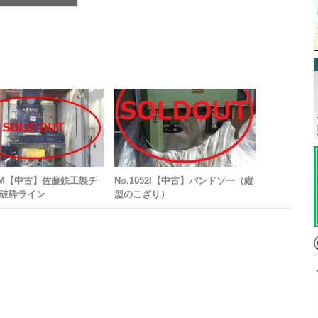
752M【中古】佐藤鉄工製チ
No.1052I【中古】バンドソー（縦
破砕ライン
型のこぎり）