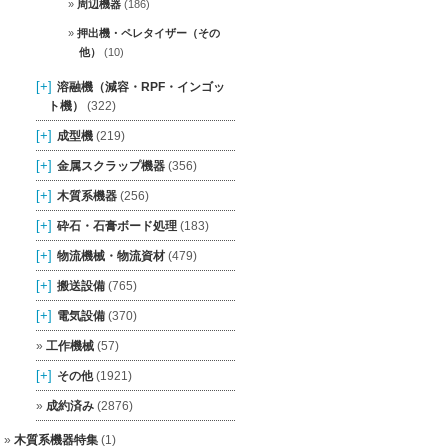
周辺機器
(186)
押出機・ペレタイザー（その
他）
(10)
[+]
溶融機（減容・RPF・インゴッ
ト機）
(322)
[+]
成型機
(219)
[+]
金属スクラップ機器
(356)
[+]
木質系機器
(256)
[+]
砕石・石膏ボード処理
(183)
[+]
物流機械・物流資材
(479)
[+]
搬送設備
(765)
[+]
電気設備
(370)
工作機械
(57)
[+]
その他
(1921)
成約済み
(2876)
木質系機器特集
(1)