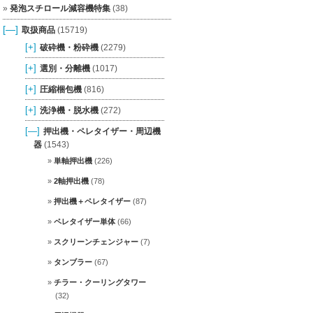
発泡スチロール減容機特集
(38)
[—]
取扱商品
(15719)
[+]
破砕機・粉砕機
(2279)
[+]
選別・分離機
(1017)
[+]
圧縮梱包機
(816)
[+]
洗浄機・脱水機
(272)
[—]
押出機・ペレタイザー・周辺機
器
(1543)
単軸押出機
(226)
2軸押出機
(78)
押出機＋ペレタイザー
(87)
ペレタイザー単体
(66)
スクリーンチェンジャー
(7)
タンブラー
(67)
チラー・クーリングタワー
(32)