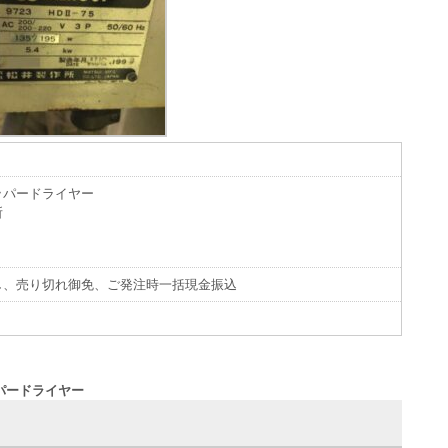
ッパードライヤー
所
し、売り切れ御免、ご発注時一括現金振込
ッパードライヤー
せ