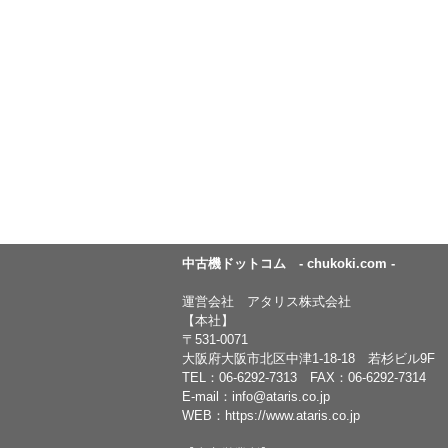
中古機ドットコム - chukoki.com -
運営会社 アタリス株式会社
【本社】
〒531-0071
大阪府大阪市北区中津1-18-18 若杉ビル9F
TEL：
06-6292-7313
FAX：06-6292-7314
E-mail：
info@ataris.co.jp
WEB：
https://www.ataris.co.jp