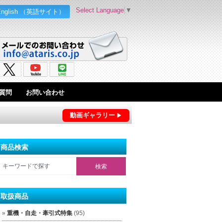
Select Language
▼
English （英語サイト）
質問
お問い合わせ
動画ギャラリー
商品検索
取扱商品
重機・自走・牽引式特集
(95)