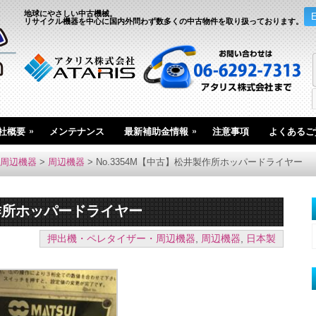
地球にやさしい中古機械。
リサイクル機器を中心に国内外問わず数多くの中古物件を取り扱っております。
»
»
社概要
メンテナンス
最新補助金情報
注意事項
よくあるご
周辺機器
>
周辺機器
>
No.3354M【中古】松井製作所ホッパードライヤー
製作所ホッパードライヤー
押出機・ペレタイザー・周辺機器
,
周辺機器
,
日本製