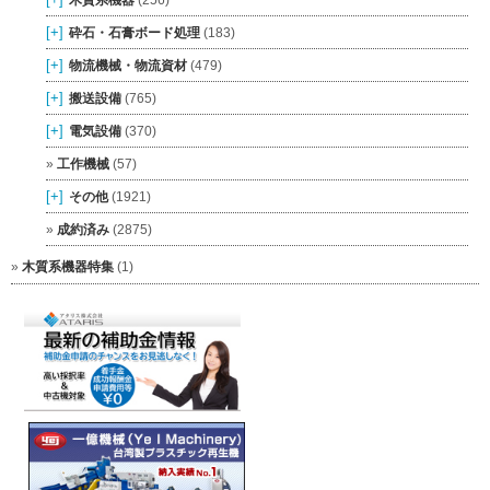
[+]
砕石・石膏ボード処理
(183)
[+]
物流機械・物流資材
(479)
[+]
搬送設備
(765)
[+]
電気設備
(370)
工作機械
(57)
[+]
その他
(1921)
成約済み
(2875)
木質系機器特集
(1)