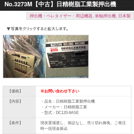
No.3273M【中古】日精樹脂工業製押出機
押出機・ペレタイザー・周辺機器
,
単軸押出機
,
日本製
【価格】
※お問い合わせ下さい
【内容】
・品名：日精樹脂工業製押出機
・メーカー：日精樹脂工業
・型式：DC120-9ASE
【条件】
現状置場渡し、保証なし、売り切れ御免、ご発注
時一括現金振込