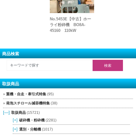
No.5453E【中古】ホー
ライ粉砕機 BO8A-
45160 110kW
商品検索
取扱商品
重機・自走・牽引式特集
(95)
発泡スチロール減容機特集
(38)
[—]
取扱商品
(15721)
[+]
破砕機・粉砕機
(2281)
[+]
選別・分離機
(1017)