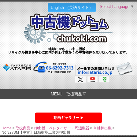
Select Language
▼
English （英語サイト）
地球にやさしい中古機械。
リサイクル機器を中心に国内外問わず数多くの中古物件を取り扱っております。
MENU 取扱商品▽
動画ギャラリー
Home
>
取扱商品
>
押出機・ペレタイザー・周辺機器
>
単軸押出機
>
No.3273M【中古】日精樹脂工業製押出機