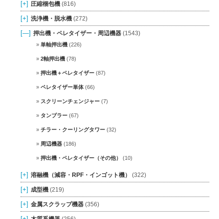
[+]
圧縮梱包機
(816)
[+]
洗浄機・脱水機
(272)
[—]
押出機・ペレタイザー・周辺機器
(1543)
単軸押出機
(226)
2軸押出機
(78)
押出機＋ペレタイザー
(87)
ペレタイザー単体
(66)
スクリーンチェンジャー
(7)
タンブラー
(67)
チラー・クーリングタワー
(32)
周辺機器
(186)
押出機・ペレタイザー（その他）
(10)
[+]
溶融機（減容・RPF・インゴット機）
(322)
[+]
成型機
(219)
[+]
金属スクラップ機器
(356)
[+]
木質系機器
(256)