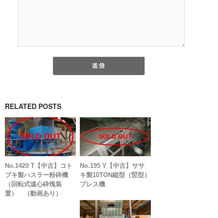
RELATED POSTS
No.1420 T【中古】コト
No.195 Y【中古】ササ
ブキ製ハスラー粉砕機
キ製10TON縦型（竪型）
（回転式遠心砕塊装
プレス機
置） （動画あり）