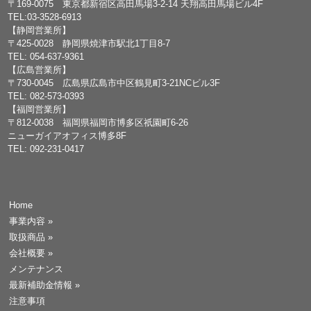
〒169-0075 東京都新宿区高田馬場3-2-14 天翔高田馬場ビル4F
TEL:03-3528-6913
【静岡営業所】
〒425-0028 静岡県焼津市駅北1丁目8-7
TEL: 054-637-9361
【広島営業所】
〒730-0045 広島県広島市中区鶴見町3-21NCビル3F
TEL: 082-573-0393
【福岡営業所】
〒812-0038 福岡県福岡市博多区祇園町6-26
ニューガイアオフィス博多8F
TEL: 092-231-0417
Home
事業内容
»
取扱商品
»
会社概要
»
メンテナンス
最新補助金情報
»
注意事項