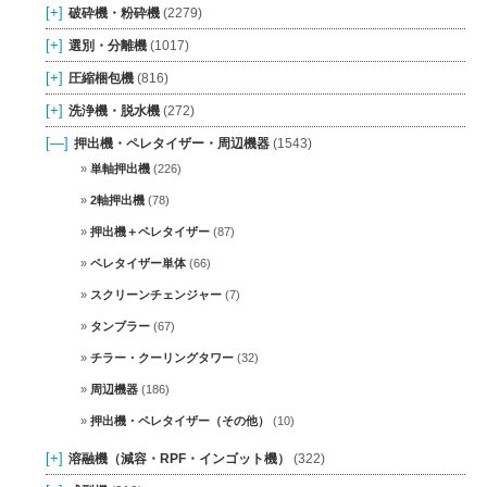
[+]
破砕機・粉砕機
(2279)
[+]
選別・分離機
(1017)
[+]
圧縮梱包機
(816)
[+]
洗浄機・脱水機
(272)
[—]
押出機・ペレタイザー・周辺機器
(1543)
単軸押出機
(226)
2軸押出機
(78)
押出機＋ペレタイザー
(87)
ペレタイザー単体
(66)
スクリーンチェンジャー
(7)
タンブラー
(67)
チラー・クーリングタワー
(32)
周辺機器
(186)
押出機・ペレタイザー（その他）
(10)
[+]
溶融機（減容・RPF・インゴット機）
(322)