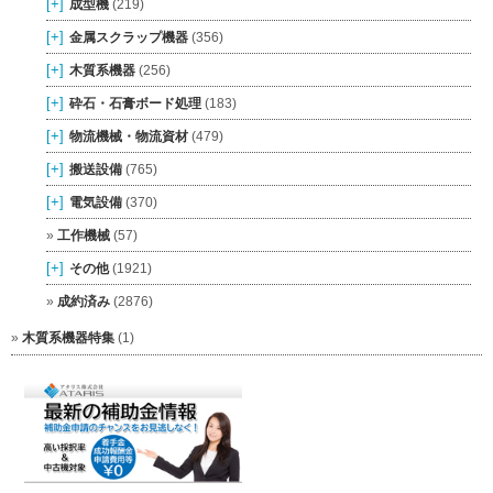
[+]
成型機
(219)
[+]
金属スクラップ機器
(356)
[+]
木質系機器
(256)
[+]
砕石・石膏ボード処理
(183)
[+]
物流機械・物流資材
(479)
[+]
搬送設備
(765)
[+]
電気設備
(370)
工作機械
(57)
[+]
その他
(1921)
成約済み
(2876)
木質系機器特集
(1)