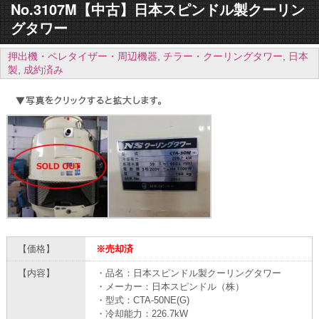
No.3107M【中古】日本スピンドル製クーリン
グタワー
押出機・ペレタイザー・周辺機器
,
チラー・クーリングタワー
,
日本
製
,
成約済み
【価格】
※売却済
【内容】
・品名：日本スピンドル製クーリングタワー
・メーカー：日本スピンドル（株）
・型式：CTA-50NE(G)
・冷却能力：226.7kW