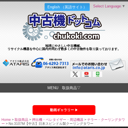
Select Language
▼
English （英語サイト）
地球にやさしい中古機械。
リサイクル機器を中心に国内外問わず数多くの中古物件を取り扱っております。
MENU 取扱商品▽
動画ギャラリー
Home
>
取扱商品
>
押出機・ペレタイザー・周辺機器
>
チラー・クーリングタワ
ー
>
No.3107M【中古】日本スピンドル製クーリングタワー