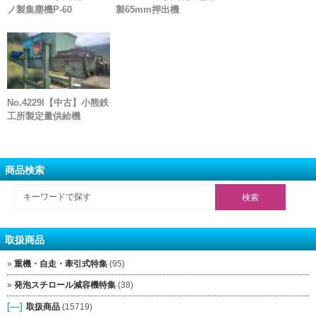
ノ製集塵機P-60
製65mm押出機
No.4229I【中古】小熊鉄
工所製定量供給機
商品検索
取扱商品
重機・自走・牽引式特集
(95)
発泡スチロール減容機特集
(38)
[—]
取扱商品
(15719)