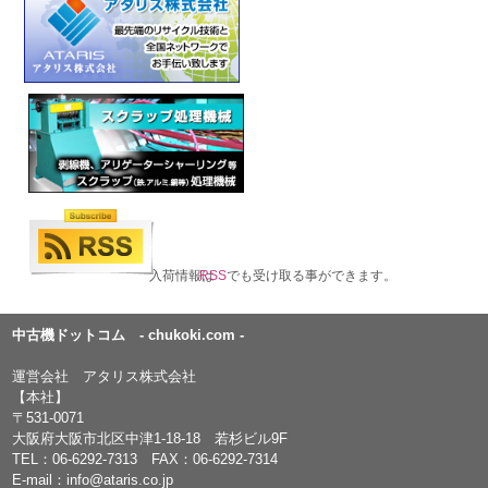
入荷情報は
RSS
でも受け取る事ができます。
中古機ドットコム - chukoki.com -
運営会社 アタリス株式会社
【本社】
〒531-0071
大阪府大阪市北区中津1-18-18 若杉ビル9F
TEL：
06-6292-7313
FAX：06-6292-7314
E-mail：
info@ataris.co.jp