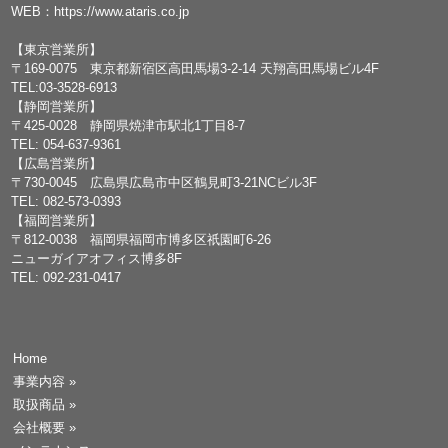
WEB：
https://www.ataris.co.jp
【東京営業所】
〒169-0075 東京都新宿区高田馬場3-2-14 天翔高田馬場ビル4F
TEL:03-3528-6913
【静岡営業所】
〒425-0028 静岡県焼津市駅北1丁目8-7
TEL: 054-637-9361
【広島営業所】
〒730-0045 広島県広島市中区鶴見町3-21NCビル3F
TEL: 082-573-0393
【福岡営業所】
〒812-0038 福岡県福岡市博多区祇園町6-26
ニューガイアオフィス博多8F
TEL: 092-231-0417
Home
事業内容
»
取扱商品
»
会社概要
»