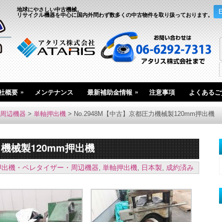
地球にやさしい中古機械。
リサイクル機器を中心に国内外問わず数多くの中古物件を取り扱っております。
»
»
社概要
メンテナンス
最新補助金情報
注意事項
よくあるご
周辺機器
>
単軸押出機
>
No.2948M【中古】京都圧力機械製120mm押出機
力機械製120mm押出機
押出機・ペレタイザー・周辺機器
,
単軸押出機
,
日本製
,
成約済み