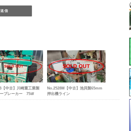
99B【中古】川崎重工業製
No.2528M【中古】池貝製65mm
ーブレーカー 75㎾
押出機ライン