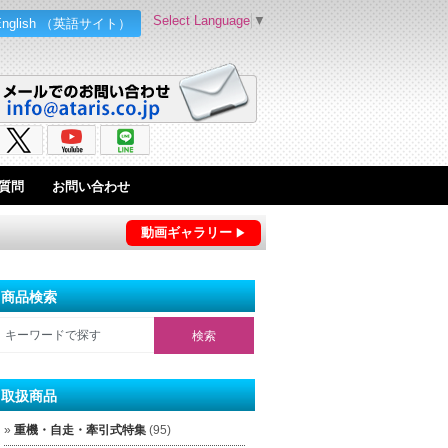
Select Language
▼
English （英語サイト）
質問
お問い合わせ
動画ギャラリー
商品検索
取扱商品
重機・自走・牽引式特集
(95)