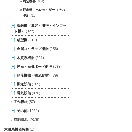
周辺機器
(186)
押出機・ペレタイザー（その
他）
(10)
[+]
溶融機（減容・RPF・インゴッ
ト機）
(322)
[+]
成型機
(219)
[+]
金属スクラップ機器
(356)
[+]
木質系機器
(256)
[+]
砕石・石膏ボード処理
(183)
[+]
物流機械・物流資材
(479)
[+]
搬送設備
(765)
[+]
電気設備
(370)
工作機械
(57)
[+]
その他
(1921)
成約済み
(2876)
木質系機器特集
(1)