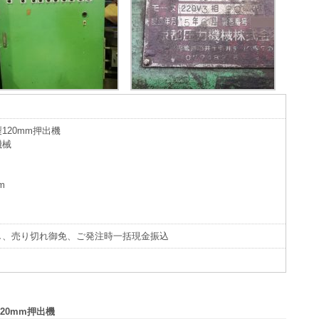
120mm押出機
機械
m
し、売り切れ御免、ご発注時一括現金振込
120mm押出機