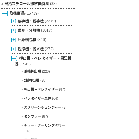
発泡スチロール減容機特集
(38)
[—]
取扱商品
(15719)
[+]
破砕機・粉砕機
(2279)
[+]
選別・分離機
(1017)
[+]
圧縮梱包機
(816)
[+]
洗浄機・脱水機
(272)
[—]
押出機・ペレタイザー・周辺機
器
(1543)
単軸押出機
(226)
2軸押出機
(78)
押出機＋ペレタイザー
(87)
ペレタイザー単体
(66)
スクリーンチェンジャー
(7)
タンブラー
(67)
チラー・クーリングタワー
(32)