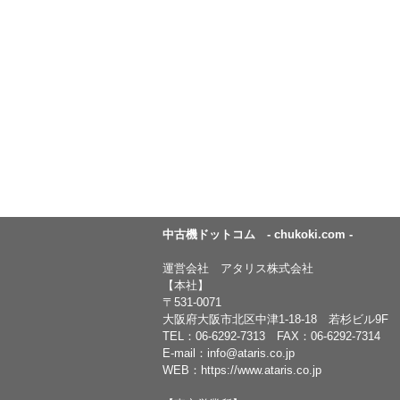
中古機ドットコム - chukoki.com -
運営会社 アタリス株式会社
【本社】
〒531-0071
大阪府大阪市北区中津1-18-18 若杉ビル9F
TEL：
06-6292-7313
FAX：06-6292-7314
E-mail：
info@ataris.co.jp
WEB：
https://www.ataris.co.jp