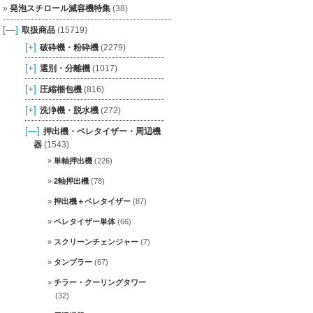
発泡スチロール減容機特集
(38)
[—]
取扱商品
(15719)
[+]
破砕機・粉砕機
(2279)
[+]
選別・分離機
(1017)
[+]
圧縮梱包機
(816)
[+]
洗浄機・脱水機
(272)
[—]
押出機・ペレタイザー・周辺機
器
(1543)
単軸押出機
(226)
2軸押出機
(78)
押出機＋ペレタイザー
(87)
ペレタイザー単体
(66)
スクリーンチェンジャー
(7)
タンブラー
(67)
チラー・クーリングタワー
(32)