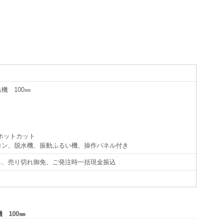
機 100㎜
ホットカット
、脱水機、振動ふるい機、操作パネル付き
し、売り切れ御免、ご発注時一括現金振込
 100㎜