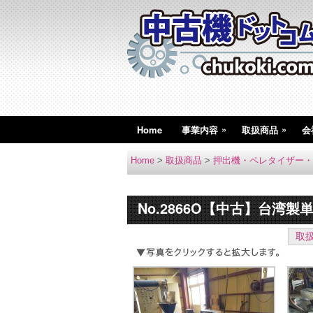
»
»
Home
事業内容
取扱商品
会
Home
>
取扱商品
>
押出機・ペレタイザー・
No.2866O【中古】台湾製
取