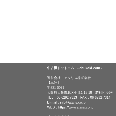
中古機ドットコム - chukoki.com -
運営会社 アタリス株式会社
【本社】
〒531-0071
大阪府大阪市北区中津1-18-18 若杉ビル9F
TEL：
06-6292-7313
FAX：06-6292-7314
E-mail：
info@ataris.co.jp
WEB：
https://www.ataris.co.jp