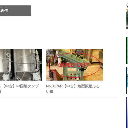
26S【中古】中国製タンブ
No.3176R【中古】角型振動ふる
t
い機