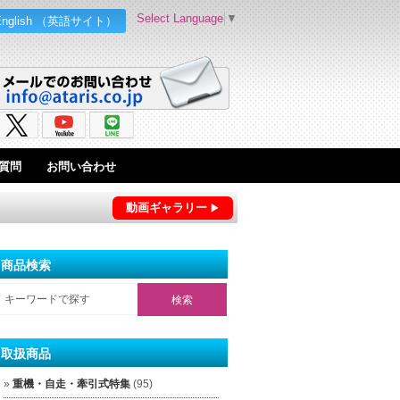
Select Language
▼
English （英語サイト）
質問
お問い合わせ
動画ギャラリー
商品検索
取扱商品
重機・自走・牽引式特集
(95)