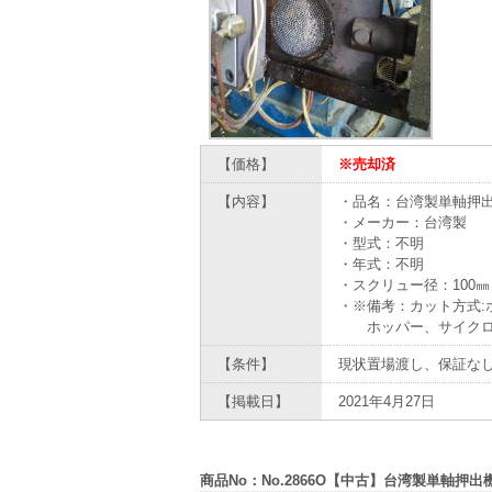
【価格】
※売却済
【内容】
・品名：台湾製単軸押出
・メーカー：台湾製
・型式：不明
・年式：不明
・スクリュー径：100㎜
・※備考：カット方式:
ホッパー、サイクロン
【条件】
現状置場渡し、保証な
【掲載日】
2021年4月27日
商品No：No.2866O【中古】台湾製単軸押出機