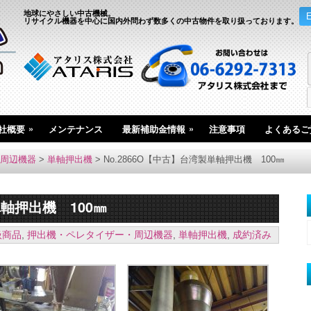
地球にやさしい中古機械。
リサイクル機器を中心に国内外問わず数多くの中古物件を取り扱っております。
»
»
社概要
メンテナンス
最新補助金情報
注意事項
よくあるご
周辺機器
>
単軸押出機
>
No.2866O【中古】台湾製単軸押出機 100㎜
単軸押出機 100㎜
扱商品
,
押出機・ペレタイザー・周辺機器
,
単軸押出機
,
成約済み