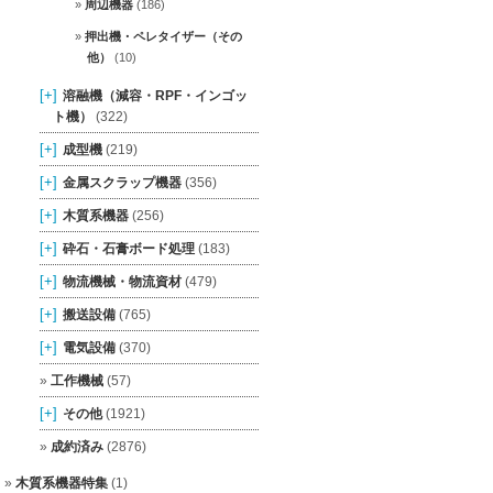
周辺機器
(186)
押出機・ペレタイザー（その
他）
(10)
[+]
溶融機（減容・RPF・インゴッ
ト機）
(322)
[+]
成型機
(219)
[+]
金属スクラップ機器
(356)
[+]
木質系機器
(256)
[+]
砕石・石膏ボード処理
(183)
[+]
物流機械・物流資材
(479)
[+]
搬送設備
(765)
[+]
電気設備
(370)
工作機械
(57)
[+]
その他
(1921)
成約済み
(2876)
木質系機器特集
(1)