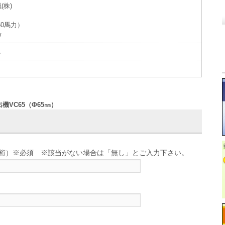
(株)
50馬力）
w
し
機VC65（Φ65㎜）
せ