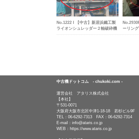
No.1222 I 【中古】新居浜鐵工製
No.29
ライオンシュレッダー２軸破砕機
ーリング 
中古機ドットコム - chukoki.com -
運営会社 アタリス株式会社
【本社】
〒531-0071
大阪府大阪市北区中津1-18-18 若杉ビル9F
TEL：
06-6292-7313
FAX：06-6292-7314
E-mail：
info@ataris.co.jp
WEB：
https://www.ataris.co.jp