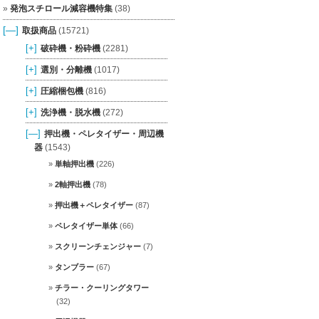
発泡スチロール減容機特集
(38)
[—]
取扱商品
(15721)
[+]
破砕機・粉砕機
(2281)
[+]
選別・分離機
(1017)
[+]
圧縮梱包機
(816)
[+]
洗浄機・脱水機
(272)
[—]
押出機・ペレタイザー・周辺機
器
(1543)
単軸押出機
(226)
2軸押出機
(78)
押出機＋ペレタイザー
(87)
ペレタイザー単体
(66)
スクリーンチェンジャー
(7)
タンブラー
(67)
チラー・クーリングタワー
(32)