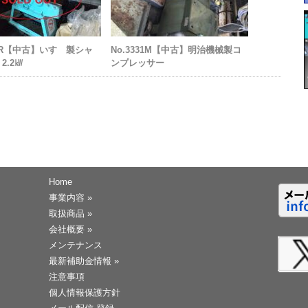
30R【中古】いすゞ製シャ
No.3331M【中古】明治機械製コ
2.2㎾
ンプレッサー
Home
事業内容
»
取扱商品
»
会社概要
»
メンテナンス
最新補助金情報
»
注意事項
個人情報保護方針