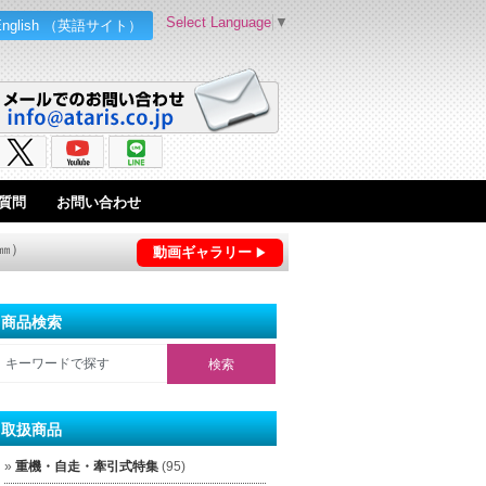
Select Language
▼
English （英語サイト）
質問
お問い合わせ
5㎜）
動画ギャラリー
商品検索
取扱商品
重機・自走・牽引式特集
(95)