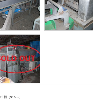
出機（Φ65㎜）