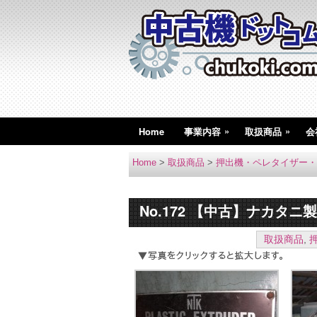
»
»
Home
事業内容
取扱商品
会
Home
>
取扱商品
>
押出機・ペレタイザー・
No.172 【中古】ナカタニ
取扱商品
,