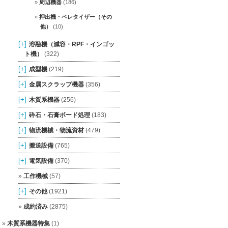
周辺機器
(186)
押出機・ペレタイザー（その
他）
(10)
[+]
溶融機（減容・RPF・インゴッ
ト機）
(322)
[+]
成型機
(219)
[+]
金属スクラップ機器
(356)
[+]
木質系機器
(256)
[+]
砕石・石膏ボード処理
(183)
[+]
物流機械・物流資材
(479)
[+]
搬送設備
(765)
[+]
電気設備
(370)
工作機械
(57)
[+]
その他
(1921)
成約済み
(2875)
木質系機器特集
(1)