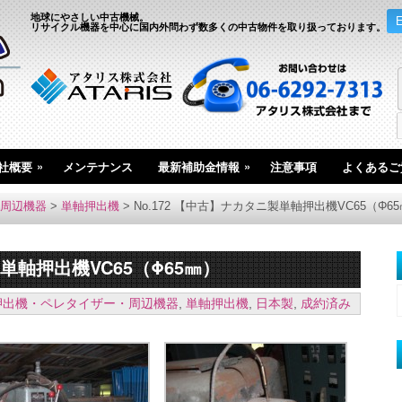
地球にやさしい中古機械。
リサイクル機器を中心に国内外問わず数多くの中古物件を取り扱っております。
»
»
社概要
メンテナンス
最新補助金情報
注意事項
よくあるご
周辺機器
>
単軸押出機
>
No.172 【中古】ナカタニ製単軸押出機VC65（Φ6
製単軸押出機VC65（Φ65㎜）
押出機・ペレタイザー・周辺機器
,
単軸押出機
,
日本製
,
成約済み