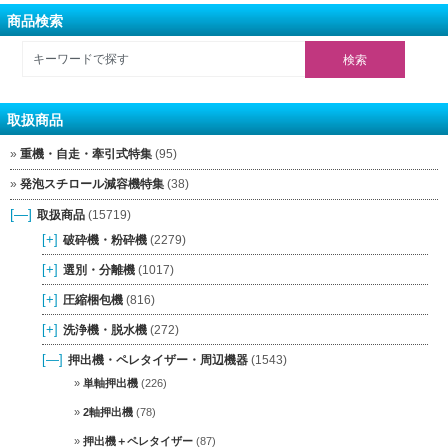
商品検索
取扱商品
重機・自走・牽引式特集
(95)
発泡スチロール減容機特集
(38)
[—]
取扱商品
(15719)
[+]
破砕機・粉砕機
(2279)
[+]
選別・分離機
(1017)
[+]
圧縮梱包機
(816)
[+]
洗浄機・脱水機
(272)
[—]
押出機・ペレタイザー・周辺機器
(1543)
単軸押出機
(226)
2軸押出機
(78)
押出機＋ペレタイザー
(87)