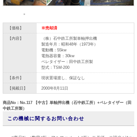
【価格】
※売却済
【内容】
（株）石中鉄工所製単軸押出機
製造年月：昭和48年（1973年）
電動機：55kw
電熱器容量：30kw
ペレタイザー：田中鉄工所製
型式：TSM-200
【条件】
現状置場渡し、保証なし
【掲載日】
2000年8月11日
商品No：No.117 【中古】単軸押出機（石中鉄工所）+ペレタイザー（田
中鉄工所製）
この機械に関するお問い合わせ