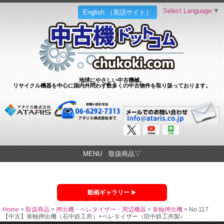
Select Language
▼
English （英語サイト）
地球にやさしい中古機械。
リサイクル機器を中心に国内外問わず数多くの中古物件を取り扱っております。
MENU 取扱商品▽
動画ギャラリー
Home
>
取扱商品
>
押出機・ペレタイザー・周辺機器
>
単軸押出機
>
No.117
【中古】単軸押出機（石中鉄工所）+ペレタイザー（田中鉄工所製）