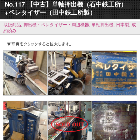
No.117 【中古】単軸押出機（石中鉄工所）
+ペレタイザー（田中鉄工所製）
取扱商品
,
押出機・ペレタイザー・周辺機器
,
単軸押出機
,
日本製
,
成
約済み