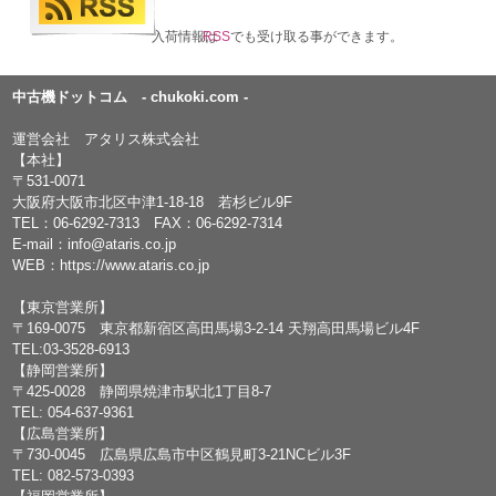
入荷情報は
RSS
でも受け取る事ができます。
中古機ドットコム - chukoki.com -
運営会社 アタリス株式会社
【本社】
〒531-0071
大阪府大阪市北区中津1-18-18 若杉ビル9F
TEL：
06-6292-7313
FAX：06-6292-7314
E-mail：
info@ataris.co.jp
WEB：
https://www.ataris.co.jp
【東京営業所】
〒169-0075 東京都新宿区高田馬場3-2-14 天翔高田馬場ビル4F
TEL:03-3528-6913
【静岡営業所】
〒425-0028 静岡県焼津市駅北1丁目8-7
TEL: 054-637-9361
【広島営業所】
〒730-0045 広島県広島市中区鶴見町3-21NCビル3F
TEL: 082-573-0393