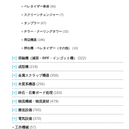
ペレタイザー単体
(66)
スクリーンチェンジャー
(7)
タンブラー
(67)
チラー・クーリングタワー
(32)
周辺機器
(186)
押出機・ペレタイザー（その他）
(10)
[+]
溶融機（減容・RPF・インゴット機）
(322)
[+]
成型機
(219)
[+]
金属スクラップ機器
(356)
[+]
木質系機器
(256)
[+]
砕石・石膏ボード処理
(183)
[+]
物流機械・物流資材
(479)
[+]
搬送設備
(765)
[+]
電気設備
(370)
工作機械
(57)