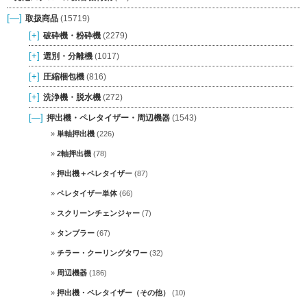
[—]
取扱商品
(15719)
[+]
破砕機・粉砕機
(2279)
[+]
選別・分離機
(1017)
[+]
圧縮梱包機
(816)
[+]
洗浄機・脱水機
(272)
[—]
押出機・ペレタイザー・周辺機器
(1543)
単軸押出機
(226)
2軸押出機
(78)
押出機＋ペレタイザー
(87)
ペレタイザー単体
(66)
スクリーンチェンジャー
(7)
タンブラー
(67)
チラー・クーリングタワー
(32)
周辺機器
(186)
押出機・ペレタイザー（その他）
(10)