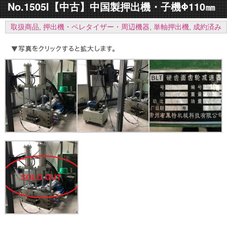
No.1505I【中古】中国製押出機・子機Φ110㎜
取扱商品
,
押出機・ペレタイザー・周辺機器
,
単軸押出機
,
成約済み