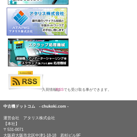
入荷情報は
RSS
でも受け取る事ができます。
中古機ドットコム - chukoki.com -
運営会社 アタリス株式会社
【本社】
〒531-0071
大阪府大阪市北区中津1-18-18 若杉ビル9F