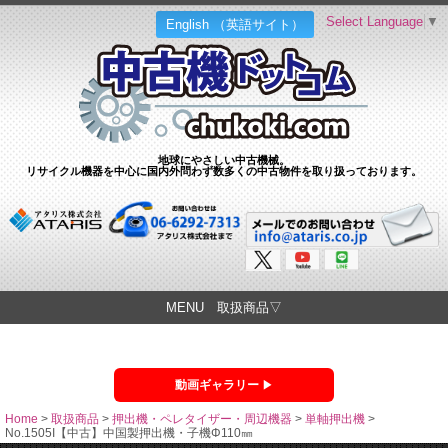
Select Language
▼
English （英語サイト）
地球にやさしい中古機械。
リサイクル機器を中心に国内外問わず数多くの中古物件を取り扱っております。
MENU 取扱商品▽
動画ギャラリー
Home
>
取扱商品
>
押出機・ペレタイザー・周辺機器
>
単軸押出機
>
No.1505I【中古】中国製押出機・子機Φ110㎜