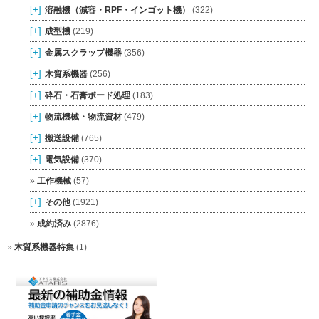
[+]
溶融機（減容・RPF・インゴット機）
(322)
[+]
成型機
(219)
[+]
金属スクラップ機器
(356)
[+]
木質系機器
(256)
[+]
砕石・石膏ボード処理
(183)
[+]
物流機械・物流資材
(479)
[+]
搬送設備
(765)
[+]
電気設備
(370)
工作機械
(57)
[+]
その他
(1921)
成約済み
(2876)
木質系機器特集
(1)