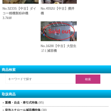
No.5233S【中古】ダイ
No.4552U【中古】攪拌
コー精機製粉砕機
機
3.7kW
No.1628I【中古】大型生
ゴミ減容機
商品検索
取扱商品
重機・自走・牽引式特集
(95)
発泡スチロール減容機特集
(38)