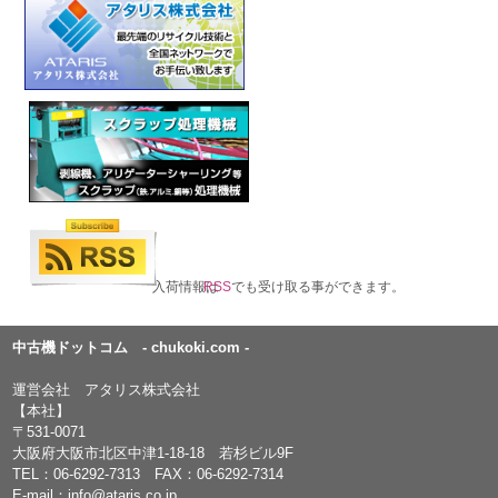
入荷情報は
RSS
でも受け取る事ができます。
中古機ドットコム - chukoki.com -
運営会社 アタリス株式会社
【本社】
〒531-0071
大阪府大阪市北区中津1-18-18 若杉ビル9F
TEL：
06-6292-7313
FAX：06-6292-7314
E-mail：
info@ataris.co.jp