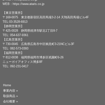
WEB：
https://www.ataris.co.jp
【東京営業所】
〒169-0075 東京都新宿区高田馬場3-2-14 天翔高田馬場ビル4F
TEL:03-3528-6913
【静岡営業所】
〒425-0028 静岡県焼津市駅北1丁目8-7
TEL: 054-637-9361
【広島営業所】
〒730-0045 広島県広島市中区鶴見町3-21NCビル3F
TEL: 082-573-0393
【福岡営業所】
〒812-0038 福岡県福岡市博多区祇園町6-26
ニューガイアオフィス博多8F
TEL: 092-231-0417
Home
事業内容
»
取扱商品
»
会社概要
»