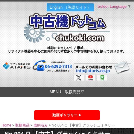
Select Language
▼
English （英語サイト）
地球にやさしい中古機械。
リサイクル機器を中心に国内外問わず数多くの中古物件を取り扱っております。
MENU 取扱商品▽
動画ギャラリー
Home
>
取扱商品
>
成約済み
>
No.804 O 【中古】グラッシュミキサー
No.804 O 【中古】グラッシュミキサー