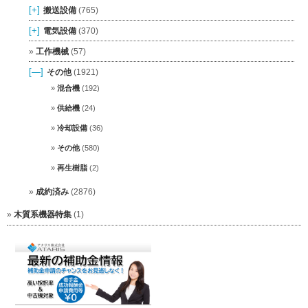
[+]
搬送設備
(765)
[+]
電気設備
(370)
工作機械
(57)
[—]
その他
(1921)
混合機
(192)
供給機
(24)
冷却設備
(36)
その他
(580)
再生樹脂
(2)
成約済み
(2876)
木質系機器特集
(1)