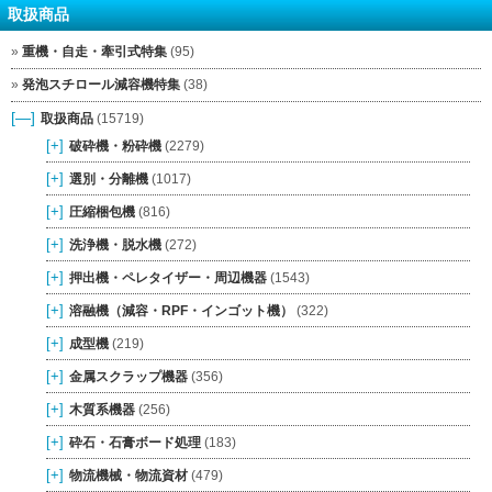
取扱商品
重機・自走・牽引式特集
(95)
発泡スチロール減容機特集
(38)
[—]
取扱商品
(15719)
[+]
破砕機・粉砕機
(2279)
[+]
選別・分離機
(1017)
[+]
圧縮梱包機
(816)
[+]
洗浄機・脱水機
(272)
[+]
押出機・ペレタイザー・周辺機器
(1543)
[+]
溶融機（減容・RPF・インゴット機）
(322)
[+]
成型機
(219)
[+]
金属スクラップ機器
(356)
[+]
木質系機器
(256)
[+]
砕石・石膏ボード処理
(183)
[+]
物流機械・物流資材
(479)