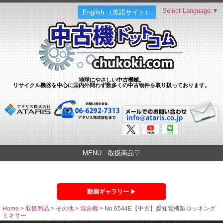
Select Language
▼
English （英語サイト）
地球にやさしい中古機械。
リサイクル機器を中心に国内外問わず数多くの中古物件を取り扱っております。
MENU 取扱商品▽
動画ギャラリー
Home
>
取扱商品
>
その他
>
混合機
>
No.6544E【中古】愛知電機製ロッキング
ミキサー