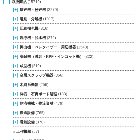
[—]
取扱商品
(15719)
[+]
破砕機・粉砕機
(2279)
[+]
選別・分離機
(1017)
[+]
圧縮梱包機
(816)
[+]
洗浄機・脱水機
(272)
[+]
押出機・ペレタイザー・周辺機器
(1543)
[+]
溶融機（減容・RPF・インゴット機）
(322)
[+]
成型機
(219)
[+]
金属スクラップ機器
(356)
[+]
木質系機器
(256)
[+]
砕石・石膏ボード処理
(183)
[+]
物流機械・物流資材
(479)
[+]
搬送設備
(765)
[+]
電気設備
(370)
工作機械
(57)