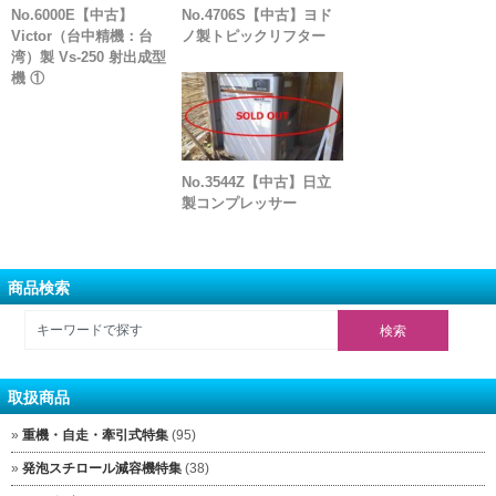
No.6000E【中古】
No.4706S【中古】ヨド
Victor（台中精機：台
ノ製トピックリフター
湾）製 Vs-250 射出成型
機 ①
No.3544Z【中古】日立
製コンプレッサー
商品検索
取扱商品
重機・自走・牽引式特集
(95)
発泡スチロール減容機特集
(38)