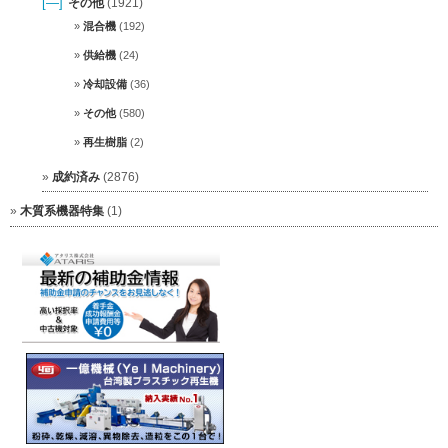
[—]
その他
(1921)
混合機
(192)
供給機
(24)
冷却設備
(36)
その他
(580)
再生樹脂
(2)
成約済み
(2876)
木質系機器特集
(1)