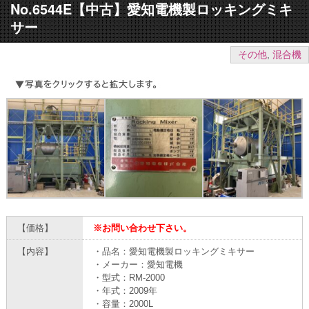
No.6544E【中古】愛知電機製ロッキングミキ
サー
その他
,
混合機
【価格】
※お問い合わせ下さい。
【内容】
・品名：愛知電機製ロッキングミキサー
・メーカー：愛知電機
・型式：RM-2000
・年式：2009年
・容量：2000L