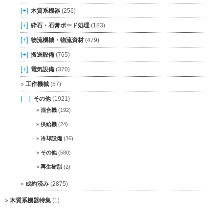
[+]
木質系機器
(256)
[+]
砕石・石膏ボード処理
(183)
[+]
物流機械・物流資材
(479)
[+]
搬送設備
(765)
[+]
電気設備
(370)
工作機械
(57)
[—]
その他
(1921)
混合機
(192)
供給機
(24)
冷却設備
(36)
その他
(580)
再生樹脂
(2)
成約済み
(2875)
木質系機器特集
(1)