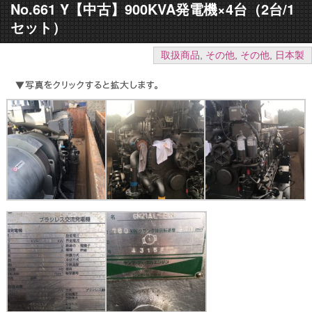
No.661 Y【中古】900KVA発電機×4台（2台/1
セット）
取扱商品
,
その他
,
その他
,
日本製