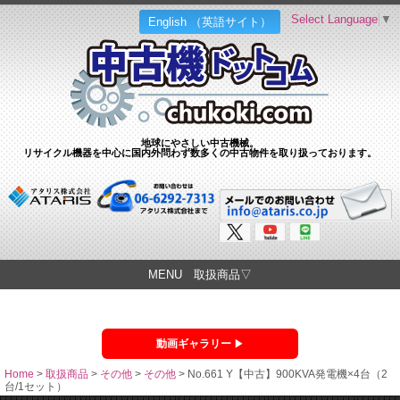
Select Language
▼
English （英語サイト）
地球にやさしい中古機械。
リサイクル機器を中心に国内外問わず数多くの中古物件を取り扱っております。
MENU 取扱商品▽
動画ギャラリー
Home
>
取扱商品
>
その他
>
その他
>
No.661 Y【中古】900KVA発電機×4台（2
台/1セット）