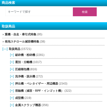
商品検索
取扱商品
重機・自走・牽引式特集
(95)
発泡スチロール減容機特集
(38)
[—]
取扱商品
(15721)
[+]
破砕機・粉砕機
(2281)
[+]
選別・分離機
(1017)
[+]
圧縮梱包機
(816)
[+]
洗浄機・脱水機
(272)
[+]
押出機・ペレタイザー・周辺機器
(1543)
[+]
溶融機（減容・RPF・インゴット機）
(322)
[+]
成型機
(219)
[+]
金属スクラップ機器
(356)