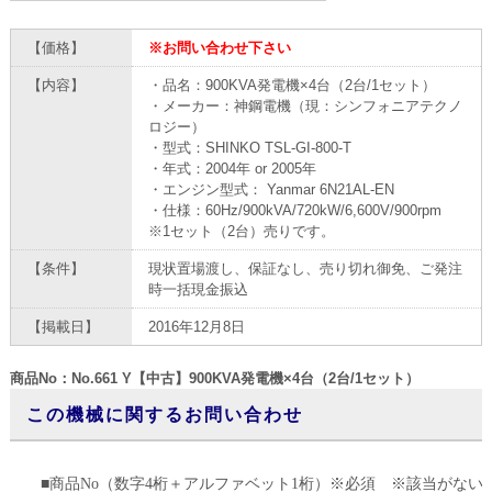
【価格】
※お問い合わせ下さい
【内容】
・品名：900KVA発電機×4台（2台/1セット）
・メーカー：神鋼電機（現：シンフォニアテクノ
ロジー）
・型式：SHINKO TSL-GI-800-T
・年式：2004年 or 2005年
・エンジン型式： Yanmar 6N21AL-EN
・仕様：60Hz/900kVA/720kW/6,600V/900rpm
※1セット（2台）売りです。
【条件】
現状置場渡し、保証なし、売り切れ御免、ご発注
時一括現金振込
【掲載日】
2016年12月8日
商品No：No.661 Y【中古】900KVA発電機×4台（2台/1セット）
この機械に関するお問い合わせ