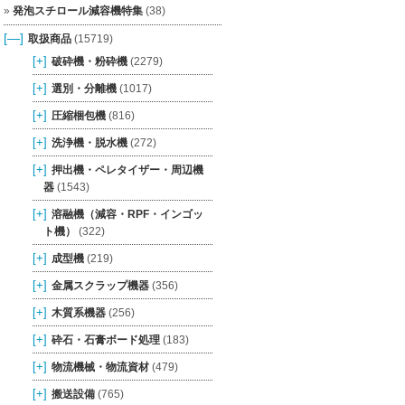
発泡スチロール減容機特集
(38)
[—]
取扱商品
(15719)
[+]
破砕機・粉砕機
(2279)
[+]
選別・分離機
(1017)
[+]
圧縮梱包機
(816)
[+]
洗浄機・脱水機
(272)
[+]
押出機・ペレタイザー・周辺機
器
(1543)
[+]
溶融機（減容・RPF・インゴッ
ト機）
(322)
[+]
成型機
(219)
[+]
金属スクラップ機器
(356)
[+]
木質系機器
(256)
[+]
砕石・石膏ボード処理
(183)
[+]
物流機械・物流資材
(479)
[+]
搬送設備
(765)