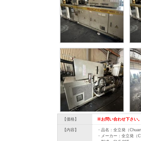
【価格】
※お問い合わせ下さい
【内容】
・品名：全立発（Chuan 
・メーカー：全立発（Chua