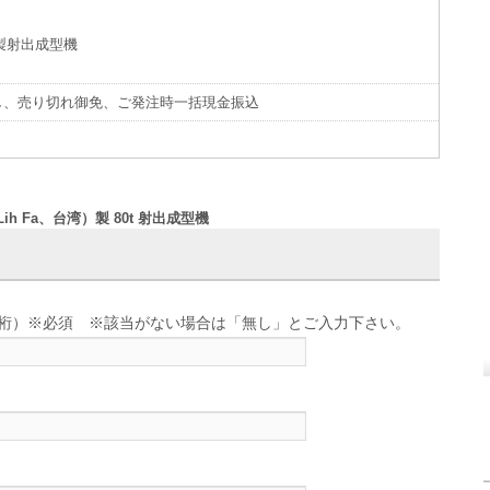
立発製射出成型機
し、売り切れ御免、ご発注時一括現金振込
Lih Fa、台湾）製 80t 射出成型機
せ