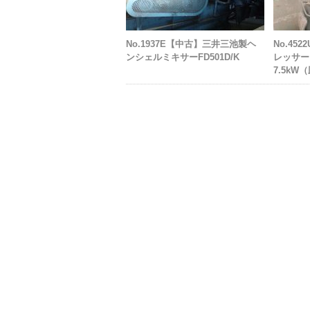
No.1937E【中古】三井三池製ヘ
No.45
ンシェルミキサーFD501D/K
レッサー
7.5kW