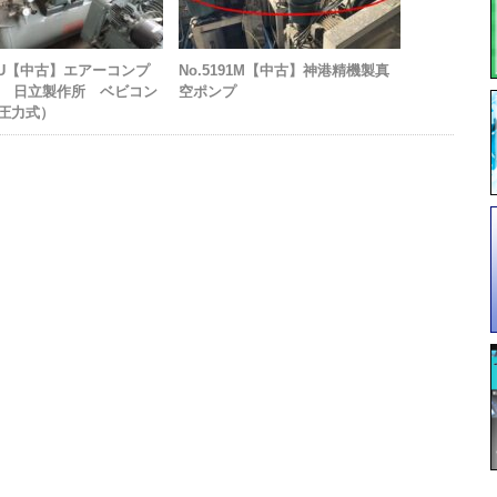
22U【中古】エアーコンプ
No.5191M【中古】神港精機製真
 日立製作所 ベビコン
空ポンプ
（圧力式）