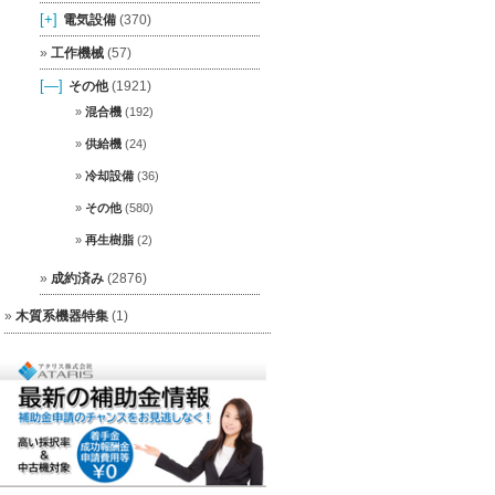
[+]
電気設備
(370)
工作機械
(57)
[—]
その他
(1921)
混合機
(192)
供給機
(24)
冷却設備
(36)
その他
(580)
再生樹脂
(2)
成約済み
(2876)
木質系機器特集
(1)