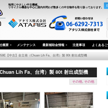
地球にやさしい中古機械。
リサイクル機器を中心に国内外問わず数多くの中古物件を取り扱っております。
»
»
社概要
メンテナンス
最新補助金情報
注意事項
よくあるご
5959E【中古】全立発（Chuan Lih Fa、台湾）製 80t 射出成型機
huan Lih Fa、台湾）製 80t 射出成型機
その他
,
その他