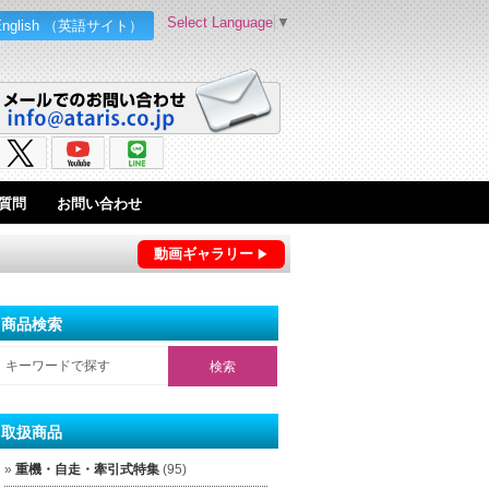
Select Language
▼
English （英語サイト）
質問
お問い合わせ
動画ギャラリー
商品検索
取扱商品
重機・自走・牽引式特集
(95)