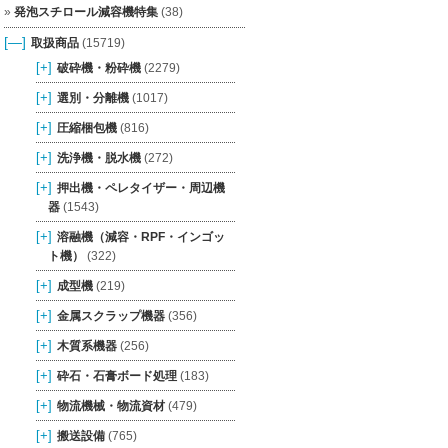
発泡スチロール減容機特集
(38)
[—]
取扱商品
(15719)
[+]
破砕機・粉砕機
(2279)
[+]
選別・分離機
(1017)
[+]
圧縮梱包機
(816)
[+]
洗浄機・脱水機
(272)
[+]
押出機・ペレタイザー・周辺機
器
(1543)
[+]
溶融機（減容・RPF・インゴッ
ト機）
(322)
[+]
成型機
(219)
[+]
金属スクラップ機器
(356)
[+]
木質系機器
(256)
[+]
砕石・石膏ボード処理
(183)
[+]
物流機械・物流資材
(479)
[+]
搬送設備
(765)