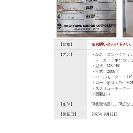
【価格】
※お問い合わせ下さい
【内容】
・品名：コンパクティング
・メーカー：ホソカワ
・型式：MS-150
・年式：2009年
・ロールモーター：110k
・ロール形状：Φ520×2
・スクリューモーター：18
※図面あり
【条件】
現状置場渡し、保証な
【掲載日】
2025年9月11日