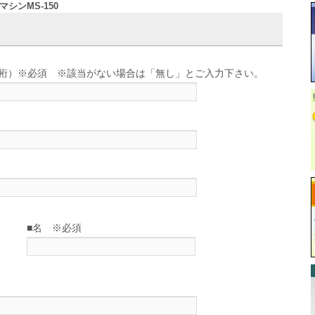
マシンMS-150
せ