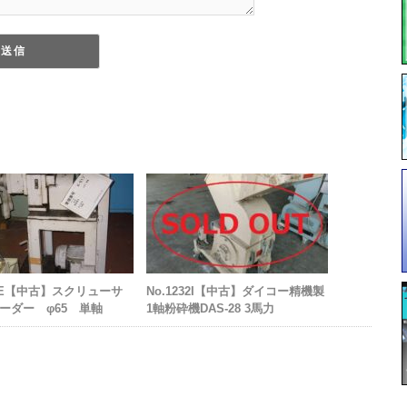
98E【中古】スクリューサ
No.1232I【中古】ダイコー精機製
ーダー φ65 単軸
1軸粉砕機DAS-28 3馬力