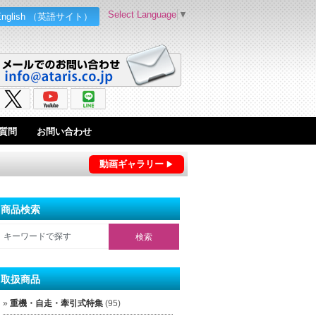
Select Language
▼
English （英語サイト）
質問
お問い合わせ
動画ギャラリー
商品検索
取扱商品
重機・自走・牽引式特集
(95)