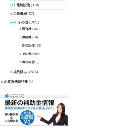
[+]
電気設備
(370)
工作機械
(57)
[—]
その他
(1921)
混合機
(192)
供給機
(24)
冷却設備
(36)
その他
(580)
再生樹脂
(2)
成約済み
(2876)
木質系機器特集
(1)