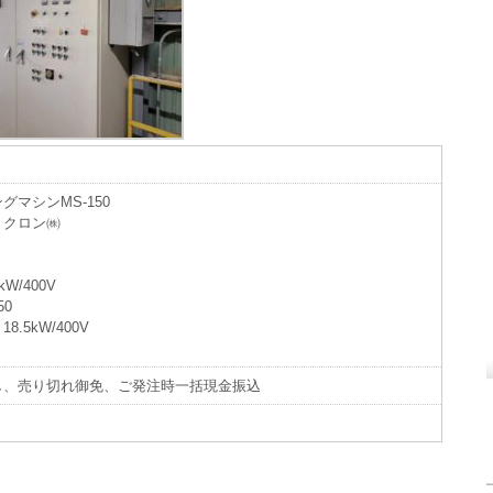
。
マシンMS-150
ミクロン㈱
W/400V
50
.5kW/400V
し、売り切れ御免、ご発注時一括現金振込