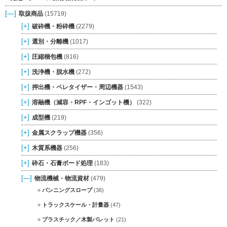
[—]
取扱商品
(15719)
[+]
破砕機・粉砕機
(2279)
[+]
選別・分離機
(1017)
[+]
圧縮梱包機
(816)
[+]
洗浄機・脱水機
(272)
[+]
押出機・ペレタイザー・周辺機器
(1543)
[+]
溶融機（減容・RPF・インゴット機）
(322)
[+]
成型機
(219)
[+]
金属スクラップ機器
(356)
[+]
木質系機器
(256)
[+]
砕石・石膏ボード処理
(183)
[—]
物流機械・物流資材
(479)
バンニングスロープ
(36)
トラックスケール・計量器
(47)
プラスチック／木製パレット
(21)