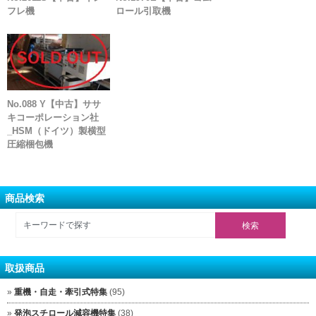
フレ機
ロール引取機
No.088 Y【中古】ササ
キコーポレーション社
_HSM（ドイツ）製横型
圧縮梱包機
商品検索
取扱商品
重機・自走・牽引式特集
(95)
発泡スチロール減容機特集
(38)