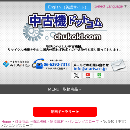
Select Language
▼
English （英語サイト）
地球にやさしい中古機械。
リサイクル機器を中心に国内外問わず数多くの中古物件を取り扱っております。
MENU 取扱商品▽
動画ギャラリー
Home
>
取扱商品
>
物流機械・物流資材
>
バンニングスロープ
>
No.540【中古】
バンニングスロープ