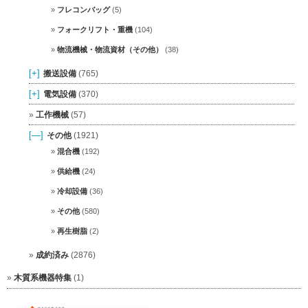
フレコンバッグ
(5)
フォークリフト・重機
(104)
物流機械・物流資材（その他）
(38)
[+]
搬送設備
(765)
[+]
電気設備
(370)
工作機械
(57)
[—]
その他
(1921)
混合機
(192)
供給機
(24)
冷却設備
(36)
その他
(580)
再生樹脂
(2)
成約済み
(2876)
木質系機器特集
(1)