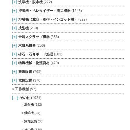
[+]
洗浄機・脱水機
(272)
[+]
押出機・ペレタイザー・周辺機器
(1543)
[+]
溶融機（減容・RPF・インゴット機）
(322)
[+]
成型機
(219)
[+]
金属スクラップ機器
(356)
[+]
木質系機器
(256)
[+]
砕石・石膏ボード処理
(183)
[+]
物流機械・物流資材
(479)
[+]
搬送設備
(765)
[+]
電気設備
(370)
工作機械
(57)
[—]
その他
(1921)
混合機
(192)
供給機
(24)
冷却設備
(36)
その他
(580)