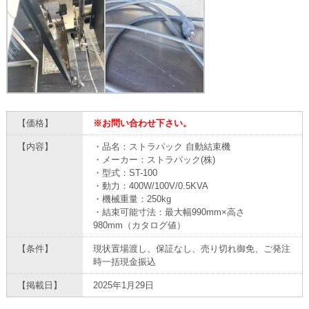
【価格】
※お問い合わせ下さい。
【内容】
・品名：ストラパック 自動結束機
・メーカー：ストラパック(株)
・型式：ST-100
・動力：400W/100V/0.5KVA
・機械重量：250kg
・結束可能寸法：最大幅990mm×高さ
980mm（カタログ値）
【条件】
現状置場渡し、保証なし、売り切れ御免、ご発注
時一括現金振込
【掲載日】
2025年1月29日