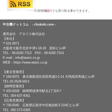
入荷情報は
RSS
でも受け取る事ができます。
中古機ドットコム - chukoki.com -
運営会社 アタリス株式会社
【本社】
〒531-0071
大阪府大阪市北区中津1-18-18 若杉ビル9F
TEL：
06-6292-7313
FAX：06-6292-7314
E-mail：
info@ataris.co.jp
WEB：
https://www.ataris.co.jp
【東京営業所】
〒169-0075 東京都新宿区高田馬場3-2-14 天翔高田馬場ビル4F
TEL:03-3528-6913
【静岡営業所】
〒425-0028 静岡県焼津市駅北1丁目8-7
TEL: 054-637-9361
【広島営業所】
〒730-0045 広島県広島市中区鶴見町3-21NCビル3F
TEL: 082-573-0393