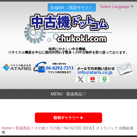
Select Language
▼
English （英語サイト）
地球にやさしい中古機械。
リサイクル機器を中心に国内外問わず数多くの中古物件を取り扱っております。
MENU 取扱商品▽
動画ギャラリー
Home
>
取扱商品
>
その他
>
その他
>
No.5272D【中古】ストラパック 自動結束
機