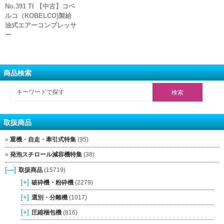
No.391 TI 【中古】コベ
ルコ（KOBELCO)製給
油式エアーコンプレッサ
ー
商品検索
取扱商品
重機・自走・牽引式特集
(95)
発泡スチロール減容機特集
(38)
[—]
取扱商品
(15719)
[+]
破砕機・粉砕機
(2279)
[+]
選別・分離機
(1017)
[+]
圧縮梱包機
(816)