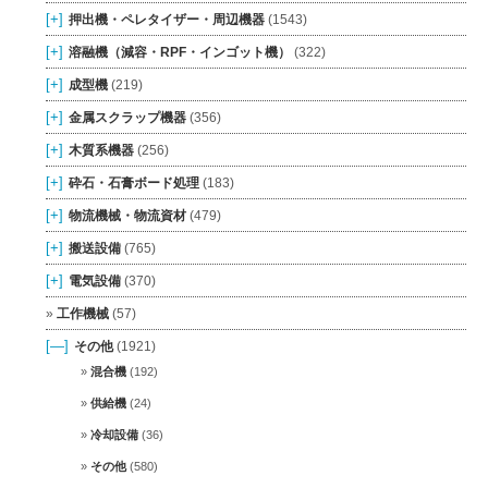
[+]
押出機・ペレタイザー・周辺機器
(1543)
[+]
溶融機（減容・RPF・インゴット機）
(322)
[+]
成型機
(219)
[+]
金属スクラップ機器
(356)
[+]
木質系機器
(256)
[+]
砕石・石膏ボード処理
(183)
[+]
物流機械・物流資材
(479)
[+]
搬送設備
(765)
[+]
電気設備
(370)
工作機械
(57)
[—]
その他
(1921)
混合機
(192)
供給機
(24)
冷却設備
(36)
その他
(580)