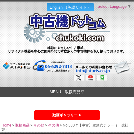
Select Language
▼
English （英語サイト）
地球にやさしい中古機械。
リサイクル機器を中心に国内外問わず数多くの中古物件を取り扱っております。
MENU 取扱商品▽
動画ギャラリー
Home
>
取扱商品
>
その他
>
その他
>
No.530 Y【中古】空冷式チラー（一億社
製）