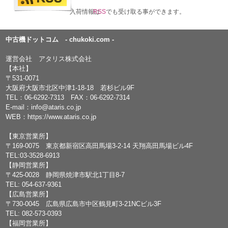
入荷情報は
RSS
でも受け取る事ができます。
中古機ドットコム - chukoki.com -
運営会社 アタリス株式会社
【本社】
〒531-0071
大阪府大阪市北区中津1-18-18 若杉ビル9F
TEL：
06-6292-7313
FAX：06-6292-7314
E-mail：
info@ataris.co.jp
WEB：
https://www.ataris.co.jp
【東京営業所】
〒169-0075 東京都新宿区高田馬場3-2-14 天翔高田馬場ビル4F
TEL:03-3528-6913
【静岡営業所】
〒425-0028 静岡県焼津市駅北1丁目8-7
TEL: 054-637-9361
【広島営業所】
〒730-0045 広島県広島市中区鶴見町3-21NCビル3F
TEL: 082-573-0393
【福岡営業所】