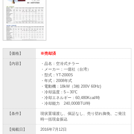
【価格】
※売却済
【内容】
・品名：空冷式チラー
・メーカー：一億社（台湾）
・型式：YT-2000S
・年式：2008年式
・電動機：18kW（3相 200V 60Hz)
・冷却温度：5～30℃
・冷却エネルギー：60,480Kcal/時
・冷却能力 240,000BTU/時
【条件】
現状置場渡し、保証なし、売り切れ御免、ご発注
時一括現金振込
【掲載日】
2016年7月12日