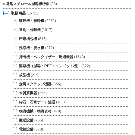
発泡スチロール減容機特集
(38)
[—]
取扱商品
(15721)
[+]
破砕機・粉砕機
(2281)
[+]
選別・分離機
(1017)
[+]
圧縮梱包機
(816)
[+]
洗浄機・脱水機
(272)
[+]
押出機・ペレタイザー・周辺機器
(1543)
[+]
溶融機（減容・RPF・インゴット機）
(322)
[+]
成型機
(219)
[+]
金属スクラップ機器
(356)
[+]
木質系機器
(256)
[+]
砕石・石膏ボード処理
(183)
[+]
物流機械・物流資材
(479)
[+]
搬送設備
(765)
[+]
電気設備
(370)