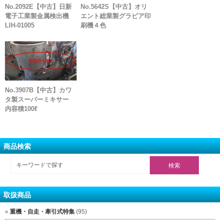
No.2092E【中古】日新
No.5642S【中古】オリ
電子工業製金属検出機
エント総業製グラビア印
LIH-01005
刷機４色
No.3907B【中古】カワ
タ製スーパーミキサー
内容積100ℓ
商品検索
取扱商品
重機・自走・牽引式特集
(95)