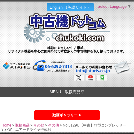
Select Language
▼
English （英語サイト）
地球にやさしい中古機械。
リサイクル機器を中心に国内外問わず数多くの中古物件を取り扱っております。
MENU 取扱商品▽
動画ギャラリー
Home
>
取扱商品
>
その他
>
その他
>
No.5129U【中古】箱型コンプレッサー
3.7kW エアードライヤ搭載形