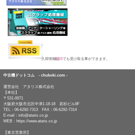
入荷情報は
RSS
でも受け取る事ができます。
中古機ドットコム - chukoki.com -
運営会社 アタリス株式会社
【本社】
〒531-0071
大阪府大阪市北区中津1-18-18 若杉ビル9F
TEL：
06-6292-7313
FAX：06-6292-7314
E-mail：
info@ataris.co.jp
WEB：
https://www.ataris.co.jp
【東京営業所】