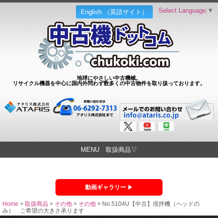
Select Language
▼
English （英語サイト）
地球にやさしい中古機械。
リサイクル機器を中心に国内外問わず数多くの中古物件を取り扱っております。
MENU 取扱商品▽
動画ギャラリー
Home
>
取扱商品
>
その他
>
その他
>
No.5104U【中古】撹拌機（ヘッドの
み） ご希望の大きさ承ります