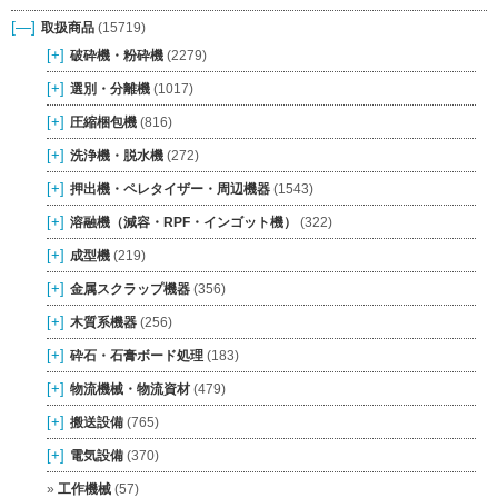
[—]
取扱商品
(15719)
[+]
破砕機・粉砕機
(2279)
[+]
選別・分離機
(1017)
[+]
圧縮梱包機
(816)
[+]
洗浄機・脱水機
(272)
[+]
押出機・ペレタイザー・周辺機器
(1543)
[+]
溶融機（減容・RPF・インゴット機）
(322)
[+]
成型機
(219)
[+]
金属スクラップ機器
(356)
[+]
木質系機器
(256)
[+]
砕石・石膏ボード処理
(183)
[+]
物流機械・物流資材
(479)
[+]
搬送設備
(765)
[+]
電気設備
(370)
工作機械
(57)