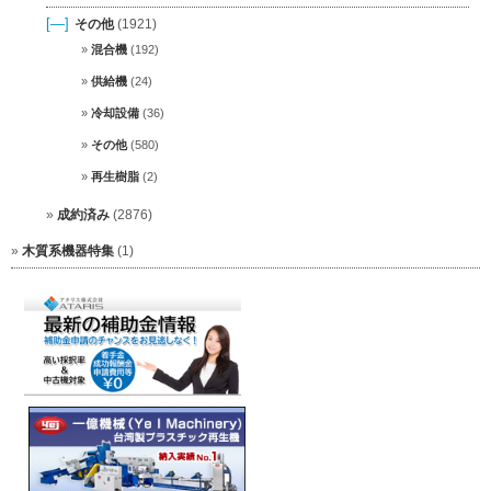
[—]
その他
(1921)
混合機
(192)
供給機
(24)
冷却設備
(36)
その他
(580)
再生樹脂
(2)
成約済み
(2876)
木質系機器特集
(1)