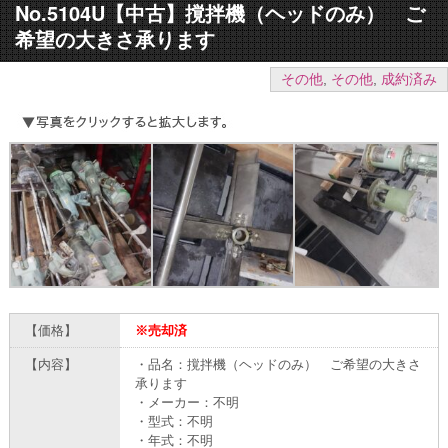
No.5104U【中古】撹拌機（ヘッドのみ） ご
希望の大きさ承ります
その他
,
その他
,
成約済み
【価格】
※売却済
【内容】
・品名：撹拌機（ヘッドのみ） ご希望の大きさ
承ります
・メーカー：不明
・型式：不明
・年式：不明