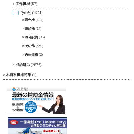
工作機械
(57)
[—]
その他
(1921)
混合機
(192)
供給機
(24)
冷却設備
(36)
その他
(580)
再生樹脂
(2)
成約済み
(2876)
木質系機器特集
(1)