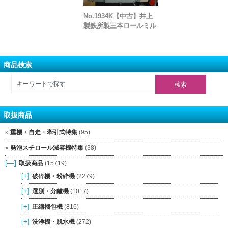
No.1934K【中古】井上
製鉄所製三本ロールミル
商品検索
取扱商品
重機・自走・牽引式特集
(95)
発泡スチロール減容機特集
(38)
[—]
取扱商品
(15719)
[+]
破砕機・粉砕機
(2279)
[+]
選別・分離機
(1017)
[+]
圧縮梱包機
(816)
[+]
洗浄機・脱水機
(272)