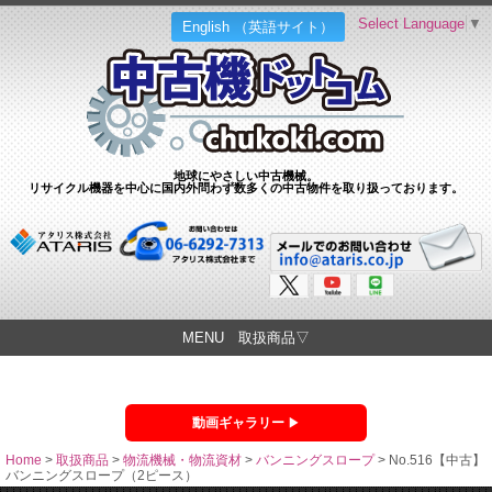
Select Language
▼
English （英語サイト）
地球にやさしい中古機械。
リサイクル機器を中心に国内外問わず数多くの中古物件を取り扱っております。
MENU 取扱商品▽
動画ギャラリー
Home
>
取扱商品
>
物流機械・物流資材
>
バンニングスロープ
>
No.516【中古】
バンニングスロープ（2ピース）