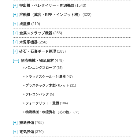
[+]
押出機・ペレタイザー・周辺機器
(1543)
[+]
溶融機（減容・RPF・インゴット機）
(322)
[+]
成型機
(219)
[+]
金属スクラップ機器
(356)
[+]
木質系機器
(256)
[+]
砕石・石膏ボード処理
(183)
[—]
物流機械・物流資材
(479)
バンニングスロープ
(36)
トラックスケール・計量器
(47)
プラスチック／木製パレット
(21)
フレコンバッグ
(5)
フォークリフト・重機
(104)
物流機械・物流資材（その他）
(38)
[+]
搬送設備
(765)
[+]
電気設備
(370)