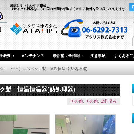
地球にやさしい中古機械。
リサイクル機器を中心に国内外問わず数多くの中古物件を取り扱っております。
»
»
社概要
メンテナンス
最新補助金情報
注意事項
よくあるご
4205E【中古】エスペック製 恒温恒温器(熱処理器)
ペック製 恒温恒温器(熱処理器)
その他
,
その他
,
成約済み