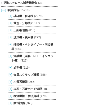
発泡スチロール減容機特集
(38)
[—]
取扱商品
(15719)
[+]
破砕機・粉砕機
(2279)
[+]
選別・分離機
(1017)
[+]
圧縮梱包機
(816)
[+]
洗浄機・脱水機
(272)
[+]
押出機・ペレタイザー・周辺機
器
(1543)
[+]
溶融機（減容・RPF・インゴッ
ト機）
(322)
[+]
成型機
(219)
[+]
金属スクラップ機器
(356)
[+]
木質系機器
(256)
[+]
砕石・石膏ボード処理
(183)
[+]
物流機械・物流資材
(479)
[+]
搬送設備
(765)