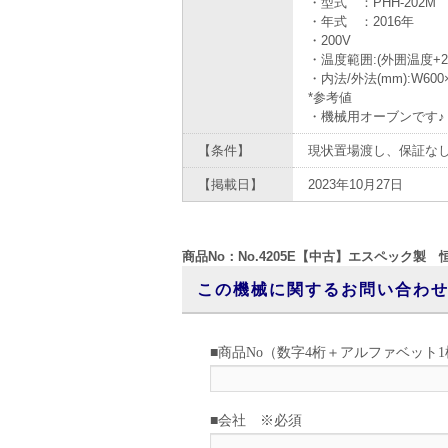
・型式 ：PHH-202M
・年式 ：2016年
・200V
・温度範囲:(外囲温度+20)
・内法/外法(mm):W600×H
*参考値
・機械用オーブンです♪
【条件】
現状置場渡し、保証な
【掲載日】
2023年10月27日
商品No：No.4205E【中古】エスペック製 
この機械に関するお問い合わ