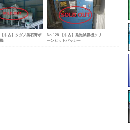
68I【中古】タダノ製石膏ボ
No.128 【中古】発泡減容機クリ
機
ーンヒットパッカー