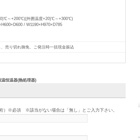
℃～+200℃((外囲温度+20)℃～+300℃)
600×D600 / W1190×H970×D785
し、売り切れ御免、ご発注時一括現金振込
恒温恒温器(熱処理器)
せ