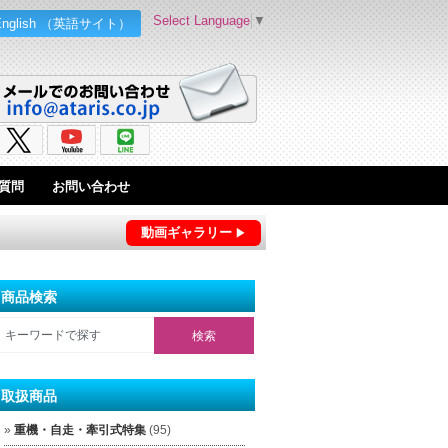
Select Language
▼
English （英語サイト）
質問
お問い合わせ
動画ギャラリー
商品検索
取扱商品
重機・自走・牽引式特集
(95)