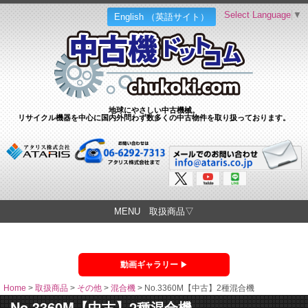
Select Language
▼
English （英語サイト）
地球にやさしい中古機械。
リサイクル機器を中心に国内外問わず数多くの中古物件を取り扱っております。
MENU 取扱商品▽
動画ギャラリー
Home
>
取扱商品
>
その他
>
混合機
>
No.3360M【中古】2種混合機
No.3360M【中古】2種混合機