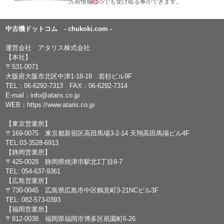
入荷情報は
RSS
でも受け取る事ができます。
中古機ドットコム - chukoki.com -
運営会社 アタリス株式会社
【本社】
〒531-0071
大阪府大阪市北区中津1-18-18 若杉ビル9F
TEL：
06-6292-7313
FAX：06-6292-7314
E-mail：
info@ataris.co.jp
WEB：
https://www.ataris.co.jp
【東京営業所】
〒169-0075 東京都新宿区高田馬場3-2-14 天翔高田馬場ビル4F
TEL:03-3528-6913
【静岡営業所】
〒425-0028 静岡県焼津市駅北1丁目8-7
TEL: 054-637-9361
【広島営業所】
〒730-0045 広島県広島市中区鶴見町3-21NCビル3F
TEL: 082-573-0393
【福岡営業所】
〒812-0038 福岡県福岡市博多区祇園町6-26