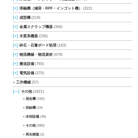
[+]
溶融機（減容・RPF・インゴット機）
(322)
[+]
成型機
(219)
[+]
金属スクラップ機器
(356)
[+]
木質系機器
(256)
[+]
砕石・石膏ボード処理
(183)
[+]
物流機械・物流資材
(479)
[+]
搬送設備
(765)
[+]
電気設備
(370)
工作機械
(57)
[—]
その他
(1921)
混合機
(192)
供給機
(24)
冷却設備
(36)
その他
(580)
再生樹脂
(2)