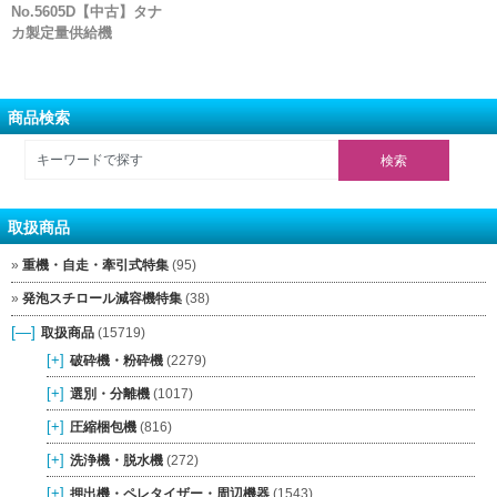
No.5605D【中古】タナ
カ製定量供給機
商品検索
取扱商品
重機・自走・牽引式特集
(95)
発泡スチロール減容機特集
(38)
[—]
取扱商品
(15719)
[+]
破砕機・粉砕機
(2279)
[+]
選別・分離機
(1017)
[+]
圧縮梱包機
(816)
[+]
洗浄機・脱水機
(272)
[+]
押出機・ペレタイザー・周辺機器
(1543)