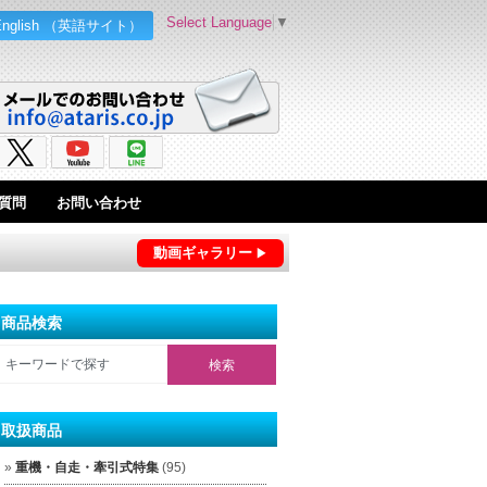
Select Language
▼
English （英語サイト）
質問
お問い合わせ
動画ギャラリー
商品検索
取扱商品
重機・自走・牽引式特集
(95)