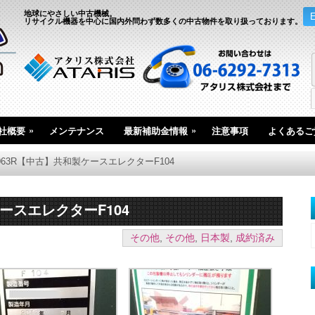
地球にやさしい中古機械。
リサイクル機器を中心に国内外問わず数多くの中古物件を取り扱っております。
»
»
社概要
メンテナンス
最新補助金情報
注意事項
よくあるご
3063R【中古】共和製ケースエレクターF104
ケースエレクターF104
その他
,
その他
,
日本製
,
成約済み