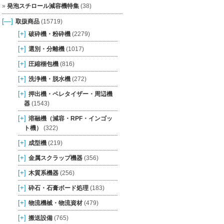
発泡スチロール減容機特集
(38)
[—]
取扱商品
(15719)
[+]
破砕機・粉砕機
(2279)
[+]
選別・分離機
(1017)
[+]
圧縮梱包機
(816)
[+]
洗浄機・脱水機
(272)
[+]
押出機・ペレタイザー・周辺機
器
(1543)
[+]
溶融機（減容・RPF・インゴッ
ト機）
(322)
[+]
成型機
(219)
[+]
金属スクラップ機器
(356)
[+]
木質系機器
(256)
[+]
砕石・石膏ボード処理
(183)
[+]
物流機械・物流資材
(479)
[+]
搬送設備
(765)