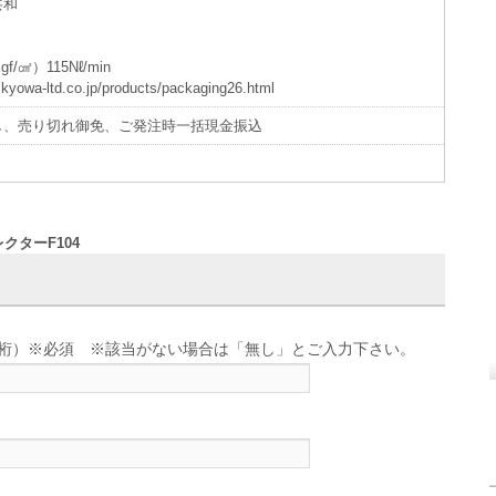
共和
f/㎠）115Nℓ/min
wa-ltd.co.jp/products/packaging26.html
し、売り切れ御免、ご発注時一括現金振込
クターF104
せ