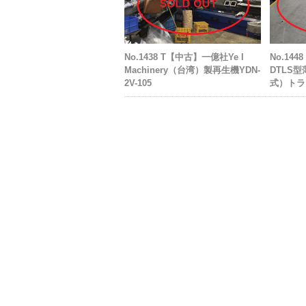
No.1438 T【中古】一億社Ye I
No.1
Machinery（台湾）製再生機YDN-
DTLS
2V-105
式）トラ