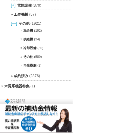
[+]
電気設備
(370)
工作機械
(57)
[—]
その他
(1921)
混合機
(192)
供給機
(24)
冷却設備
(36)
その他
(580)
再生樹脂
(2)
成約済み
(2876)
木質系機器特集
(1)