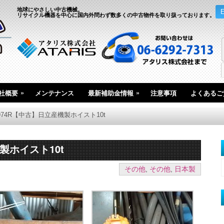
地球にやさしい中古機械。
リサイクル機器を中心に国内外問わず数多くの中古物件を取り扱っております。
»
»
社概要
メンテナンス
最新補助金情報
注意事項
よくあるご
2974R【中古】日立産機製ホイスト10t
機製ホイスト10t
その他
,
その他
,
日本製