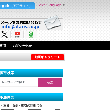
Select Language
▼
English （英語サイト）
質問
お問い合わせ
動画ギャラリー
商品検索
取扱商品
重機・自走・牽引式特集
(95)