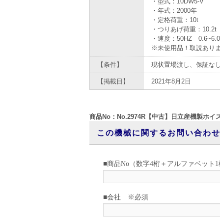
・型式：10DW5-V
・年式：2000年
・定格荷重：10t
・つりあげ荷重：10.2t
・速度：50HZ 0.6~6.0 m
※未使用品！取説あり
【条件】
現状置場渡し、保証な
【掲載日】
2021年8月2日
商品No：No.2974R【中古】日立産機製ホイス
この機械に関するお問い合わ