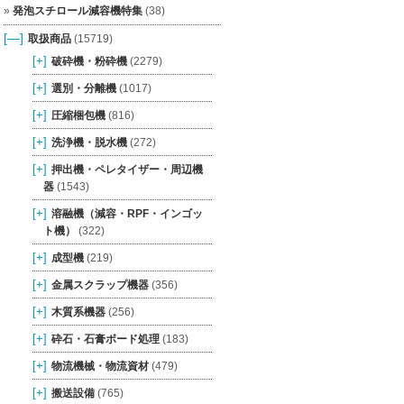
発泡スチロール減容機特集
(38)
[—]
取扱商品
(15719)
[+]
破砕機・粉砕機
(2279)
[+]
選別・分離機
(1017)
[+]
圧縮梱包機
(816)
[+]
洗浄機・脱水機
(272)
[+]
押出機・ペレタイザー・周辺機
器
(1543)
[+]
溶融機（減容・RPF・インゴッ
ト機）
(322)
[+]
成型機
(219)
[+]
金属スクラップ機器
(356)
[+]
木質系機器
(256)
[+]
砕石・石膏ボード処理
(183)
[+]
物流機械・物流資材
(479)
[+]
搬送設備
(765)