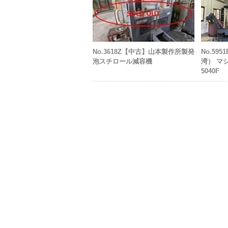
No.3618Z【中古】山本製作所製発
No.59
泡スチロール減容機
湾） マ
5040F