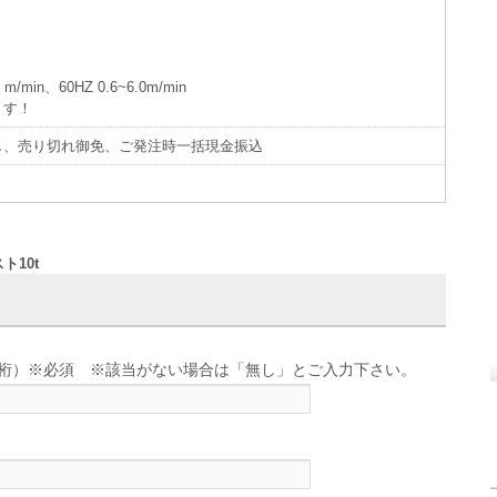
/min、60HZ 0.6~6.0m/min
ます！
し、売り切れ御免、ご発注時一括現金振込
ト10t
せ