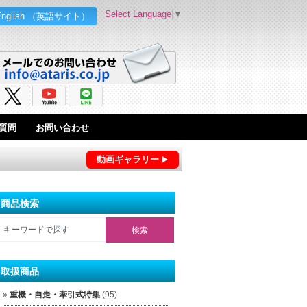
Select Language
▼
English （英語サイト）
質問
お問い合わせ
動画ギャラリー
商品検索
取扱商品
重機・自走・牽引式特集
(95)