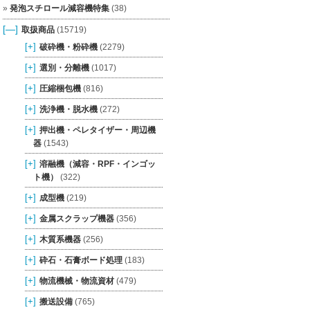
発泡スチロール減容機特集
(38)
[—]
取扱商品
(15719)
[+]
破砕機・粉砕機
(2279)
[+]
選別・分離機
(1017)
[+]
圧縮梱包機
(816)
[+]
洗浄機・脱水機
(272)
[+]
押出機・ペレタイザー・周辺機
器
(1543)
[+]
溶融機（減容・RPF・インゴッ
ト機）
(322)
[+]
成型機
(219)
[+]
金属スクラップ機器
(356)
[+]
木質系機器
(256)
[+]
砕石・石膏ボード処理
(183)
[+]
物流機械・物流資材
(479)
[+]
搬送設備
(765)