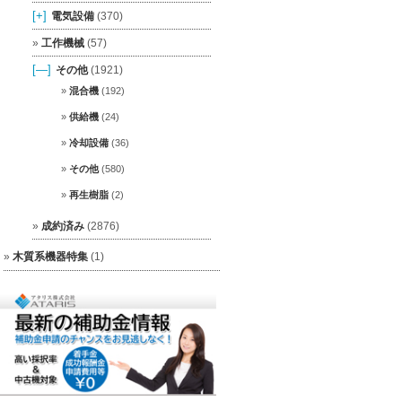
[+]
電気設備
(370)
工作機械
(57)
[—]
その他
(1921)
混合機
(192)
供給機
(24)
冷却設備
(36)
その他
(580)
再生樹脂
(2)
成約済み
(2876)
木質系機器特集
(1)