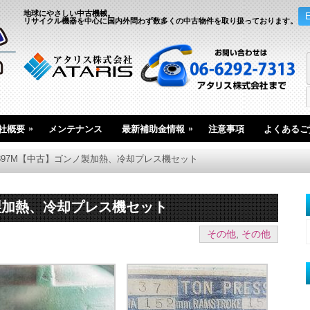
地球にやさしい中古機械。
リサイクル機器を中心に国内外問わず数多くの中古物件を取り扱っております。
»
»
社概要
メンテナンス
最新補助金情報
注意事項
よくあるご
.2897M【中古】ゴンノ製加熱、冷却プレス機セット
ノ製加熱、冷却プレス機セット
その他
,
その他